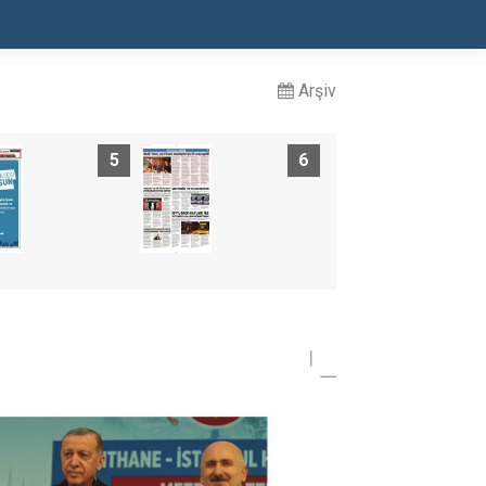
Arşiv
5
6