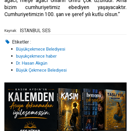
ağacı, meşe ağacı onların ömrü çok uzundur. Ama
bizim cumhuriyetimiz ebediyen yaşayacaktır.
Cumhuriyetimizin 100. şan ve şeref yılı kutlu olsun.”
İSTANBUL SES
Kaynak:
Etiketler :
Büyükçekmece Belediyesi
buyukçekmece haber
Dr. Hasan Akgün
Büyük Çekmece Belediyesi