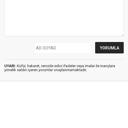
UYARI:
Küfür, hakaret, rencide edici ifadeler veya imalar ile inançlara
yönelik saldırı içeren yorumlar onaylanmamaktadır.
İstanbul Ses © 2009 - 2026 / Tel: 0850 308 54 42
E. Posta: istanbulses@gmail.com