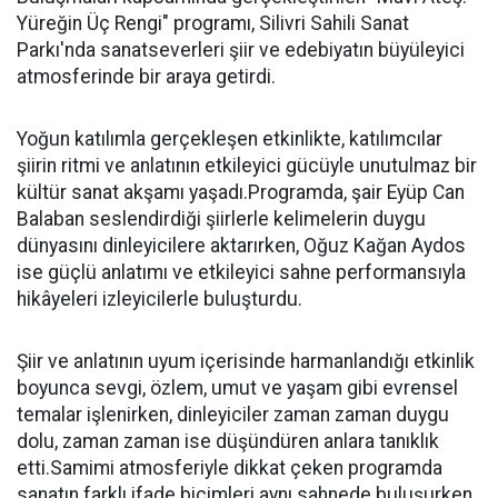
Yüreğin Üç Rengi" programı, Silivri Sahili Sanat
Parkı'nda sanatseverleri şiir ve edebiyatın büyüleyici
atmosferinde bir araya getirdi.
Yoğun katılımla gerçekleşen etkinlikte, katılımcılar
şiirin ritmi ve anlatının etkileyici gücüyle unutulmaz bir
kültür sanat akşamı yaşadı.Programda, şair Eyüp Can
Balaban seslendirdiği şiirlerle kelimelerin duygu
dünyasını dinleyicilere aktarırken, Oğuz Kağan Aydos
ise güçlü anlatımı ve etkileyici sahne performansıyla
hikâyeleri izleyicilerle buluşturdu.
Şiir ve anlatının uyum içerisinde harmanlandığı etkinlik
boyunca sevgi, özlem, umut ve yaşam gibi evrensel
temalar işlenirken, dinleyiciler zaman zaman duygu
dolu, zaman zaman ise düşündüren anlara tanıklık
etti.Samimi atmosferiyle dikkat çeken programda
sanatın farklı ifade biçimleri aynı sahnede buluşurken,