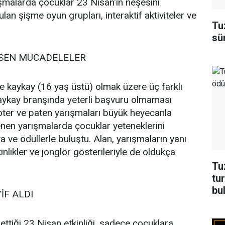
şmalarda çocuklar 23 Nisan'ın neşesini
an şişme oyun grupları, interaktif aktiviteler ve
Tu
sü
ESEN MÜCADELELER
e kaykay (16 yaş üstü) olmak üzere üç farklı
aykay branşında yeterli başvuru olmaması
oter ve paten yarışmaları büyük heyecanla
enen yarışmalarda çocuklar yeteneklerini
 ve ödüllerle buluştu. Alan, yarışmaların yanı
kinlikler ve jonglör gösterileriyle de oldukça
Tu
tu
bu
İF ALDI
e ettiği 23 Nisan etkinliği, sadece çocuklara