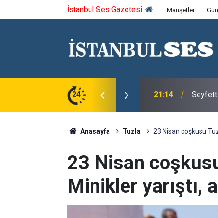
İstanbul Ses Gazetesi
Manşetler
Gün
ca'yı saygıyla anıyoruz
24
21:14
Seyfett
Anasayfa
Tuzla
23 Nisan coşkusu Tuzla’
23 Nisan coşkusu 
Minikler yarıştı, a