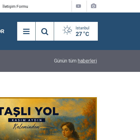
İletişim Formu
İstanbul
OR
27 °C
18:08
Semra Dinçer, Kapıkule Sınır Kapısı'nda Gurbetçil
Günün tüm
haberleri