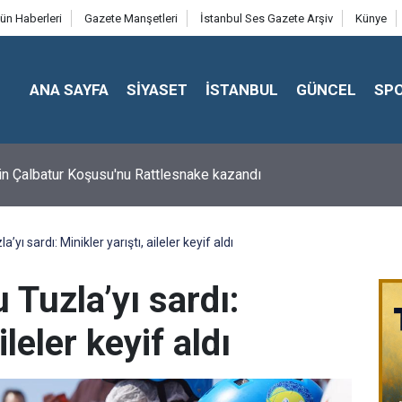
ün Haberleri
Gazete Manşetleri
İstanbul Ses Gazete Arşiv
Künye
ANA SAYFA
SİYASET
İSTANBUL
GÜNCEL
SP
in Çalbatur Koşusu'nu Rattlesnake kazandı
yı sardı: Minikler yarıştı, aileler keyif aldı
Tuzla’yı sardı:
ileler keyif aldı