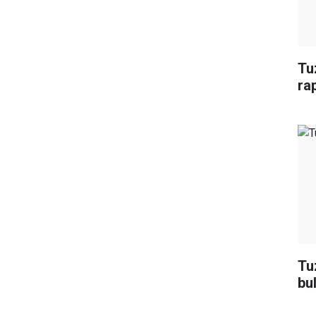
Tuz
ra
Tu
bu