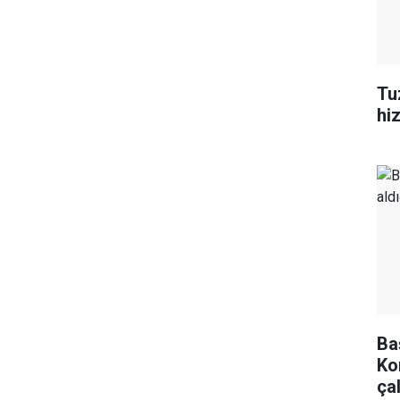
Tu
hi
Ba
Ko
ça