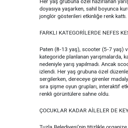
Her yaş grubuna özel hazırlanan yarı
doyasıya yaşarken, sahil boyunca kurul
jonglör gösterileri etkinliğe renk kattı.
FARKLI KATEGORİLERDE NEFES K
Paten (8-13 yaş), scooter (5-7 yaş) v
kategoride planlanan yarışmalarda, k
nedeniyle yarış yapılmadı. Ancak sco
izlendi. Her yaş grubuna özel düzenl
sergilerken, dereceye girenler madalya
sıra şişme oyun grupları, interaktif et
renkli görüntülere sahne oldu.
ÇOCUKLAR KADAR AİLELER DE KEY
Tuzla Belediyesi’nin titizlikle organiz