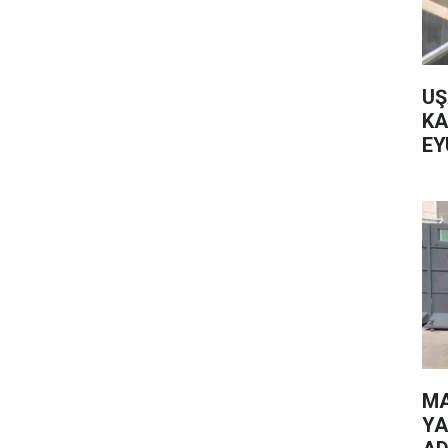
UŞ
KA
EY
MA
YA