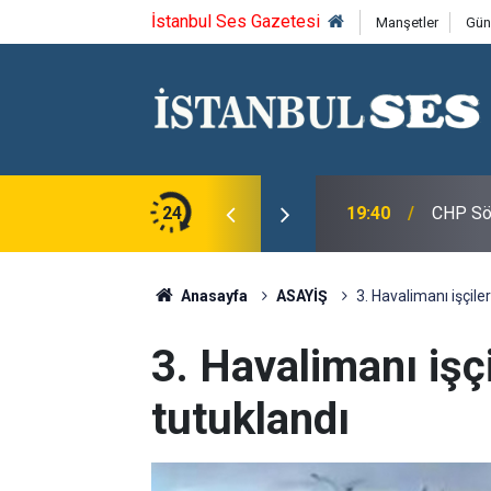
İstanbul Ses Gazetesi
Manşetler
Gün
roğlu, CHP Spor Kurulu Üyeleri ile Bir Araya
24
19:40
CHP Söz
Anasayfa
ASAYİŞ
3. Havalimanı işçile
3. Havalimanı işç
tutuklandı