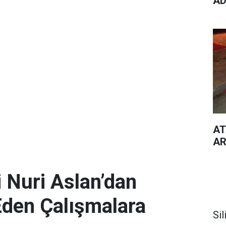
AD
AT
AR
 Nuri Aslan’dan
Eden Çalışmalara
Sil