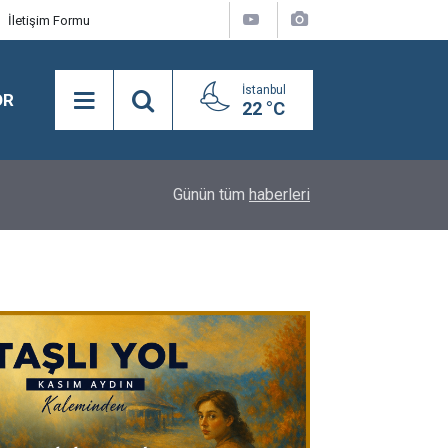
İletişim Formu
İstanbul
OR
22 °C
18:16
Y.A.A.Y.D. Derneği Koşusu’nda birinciliğe Kral Sul
Günün tüm
haberleri