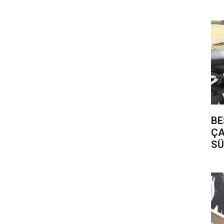
BE
ÇA
SÜ