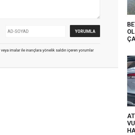
BE
OL
ÇA
 veya imalar ile inançlara yönelik saldırı içeren yorumlar
AT
VU
HA