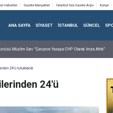
ün Haberleri
Gazete Manşetleri
İstanbul Ses Gazete Arşiv
Künye
ANA SAYFA
SİYASET
İSTANBUL
GÜNCEL
SP
cüsü Müslim Sarı: "Çerçeve Yasaya CHP Olarak İmza Attık"
rinden 24'ü tutuklandı
ilerinden 24'ü