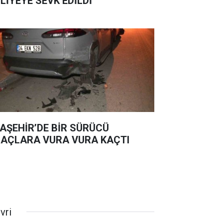
LİYEYE SEVK EDİLDİ
AŞEHİR’DE BİR SÜRÜCÜ
AÇLARA VURA VURA KAÇTI
ivri