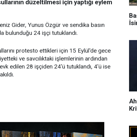
şullarının düzeltilmesi için yaptığı eylem
Ba
İs
 Deniz Gider, Yunus Özgür ve sendika basın
a bulunduğu 24 işçi tutuklandı.
arını protesto ettikleri için 15 Eylül'de gece
yetteki ve savcılıktaki işlemlerinin ardından
vk edilen 28 işçiden 24'ü tutuklandı, 4'ü ise
kıldı.
Ah
Kr