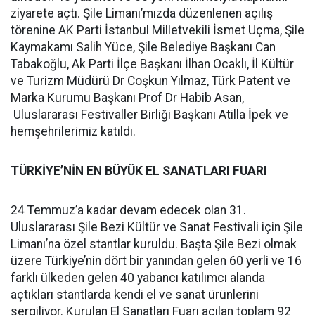
ziyarete açtı. Şile Limanı’mızda düzenlenen açılış
törenine AK Parti İstanbul Milletvekili İsmet Uçma, Şile
Kaymakamı Salih Yüce, Şile Belediye Başkanı Can
Tabakoğlu, Ak Parti İlçe Başkanı İlhan Ocaklı, İl Kültür
ve Turizm Müdürü Dr Coşkun Yılmaz, Türk Patent ve
Marka Kurumu Başkanı Prof Dr Habib Asan,
Uluslararası Festivaller Birliği Başkanı Atilla İpek ve
hemşehrilerimiz katıldı.
TÜRKİYE’NİN EN BÜYÜK EL SANATLARI FUARI
24 Temmuz’a kadar devam edecek olan 31.
Uluslararası Şile Bezi Kültür ve Sanat Festivali için Şile
Limanı’na özel stantlar kuruldu. Başta Şile Bezi olmak
üzere Türkiye’nin dört bir yanından gelen 60 yerli ve 16
farklı ülkeden gelen 40 yabancı katılımcı alanda
açtıkları stantlarda kendi el ve sanat ürünlerini
sergiliyor. Kurulan El Sanatları Fuarı açılan toplam 92