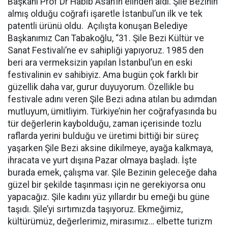
Başkanı Prof Dr Habib Asan’ın elinden aldı. Şile Bezinin
almış olduğu coğrafi işaretle İstanbul’un ilk ve tek
patentli ürünü oldu. Açılışta konuşan Belediye
Başkanımız Can Tabakoğlu, “31. Şile Bezi Kültür ve
Sanat Festivali’ne ev sahipliği yapıyoruz. 1985 den
beri ara vermeksizin yapılan İstanbul’un en eski
festivalinin ev sahibiyiz. Ama bugün çok farklı bir
güzellik daha var, gurur duyuyorum. Özellikle bu
festivale adını veren Şile Bezi adına atılan bu adımdan
mutluyum, ümitliyim. Türkiye’nin her coğrafyasında bu
tür değerlerin kaybolduğu, zaman içerisinde tozlu
raflarda yerini bulduğu ve üretimi bittiği bir süreç
yaşarken Şile Bezi aksine dikilmeye, ayağa kalkmaya,
ihracata ve yurt dışına Pazar olmaya başladı. İşte
burada emek, çalışma var. Şile Bezinin geleceğe daha
güzel bir şekilde taşınması için ne gerekiyorsa onu
yapacağız. Şile kadını yüz yıllardır bu emeği bu güne
taşıdı. Şile’yi sırtımızda taşıyoruz. Ekmeğimiz,
kültürümüz, değerlerimiz, mirasımız… elbette turizm