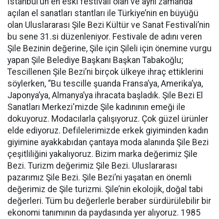
İstanbul’un en eski festivali olan ve aynı zamanda
açılan el sanatları stantları ile Türkiye’nin en büyüğü
olan Uluslararası Şile Bezi Kültür ve Sanat Festivali’nin
bu sene 31.si düzenleniyor. Festivale de adını veren
Şile Bezinin değerine, Şile için Şileli için önemine vurgu
yapan Şile Belediye Başkanı Başkan Tabakoğlu;
Tescillenen Şile Bezi’ni birçok ülkeye ihraç ettiklerini
söylerken, “Bu tescille şuanda Fransa’ya, Amerika’ya,
Japonya’ya, Almanya’ya ihracata başladık. Şile Bezi El
Sanatları Merkezi'mizde Şile kadınının emeği ile
dokuyoruz. Modacılarla çalışıyoruz. Çok güzel ürünler
elde ediyoruz. Defilelerimizde erkek giyiminden kadın
giyimine ayakkabıdan çantaya moda alanında Şile Bezi
çeşitliliğini yakalıyoruz. Bizim marka değerimiz Şile
Bezi. Turizm değerimiz Şile Bezi. Uluslararası
pazarımız Şile Bezi. Şile Bezi’ni yaşatan en önemli
değerimiz de Şile turizmi. Şile’nin ekolojik, doğal tabi
değerleri. Tüm bu değerlerle beraber sürdürülebilir bir
ekonomi tanımının da paydasında yer alıyoruz. 1985