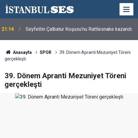
21:14
Seyfettin Çalbatur Koşusu'nu Rattlesnake kazandı
Semra Dinçer, Kapıkule Sınır Kapısı'nda
18:08
Gurbetçilerin Sorunlarını Dinledi
Anasayfa
SPOR
39. Dönem Apranti Mezuniyet Töreni
gerçekleşti
39. Dönem Apranti Mezuniyet Töreni
gerçekleşti