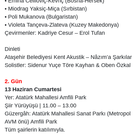
• Emina Celiloviç-Kevriç (Bosna-Hersek)
• Miodrag Yaksiç-Miça (Sırbistan)
• Poli Mukanova (Bulgaristan)
• Violeta Tançeva-Zlateva (Kuzey Makedonya)
Çevirmenler: Kadriye Cesur – Erol Tufan
Dinleti
Ataşehir Belediyesi Kent Akustik – Nâzım’a Şarkılar
Solistler: Sidenur Yuçe Töre Kayhan & Oben Özkal
2. Gün
13 Haziran Cumartesi
Yer: Atatürk Mahallesi Amfili Park
Şiir Yürüyüşü | 11.00 – 13.00
Güzergâh: Atatürk Mahallesi Sanat Parkı (Metropol
AVM önü) Amfili Park
Tüm şairlerin katılımıyla.