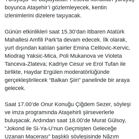
boyunca Ataşehir’i gözlemleyecek, kentin
izlenimlerini dizelere taşıyacak.
Günün etkinlikleri saat 15.30’dan itibaren Atatürk
Mahallesi Amfili Park’ta devam edecek. İlk olarak,
yurt dışından katılan şairler Emina Celilovic-Kervic,
Miodrag Yaksic-Mica, Poli Mukanova ve Violeta
Tanceva-Zlateva; Kadriye Cesur ve Erol Tufan ile
birlikte, Haydar Ergülen moderatörlüğünde
gerçekleştirilecek “Balkan Şiiri” panelinde bir araya
gelecek.
Saat 17.00’de Onur Konuğu Çiğdem Sezer, söyleşi
ve imza programında Ataşehirli şiirseverlerle
buluşacak. Ardından saat 18.00’de Murat Gülsoy,
“Jokond ile Si-Ya-U’nun Geçmişten Geleceğe
Uzanan Macerası” başlıklı söyleşisinde Nâzım