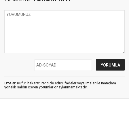
UYARI:
Küfür, hakaret, rencide edici ifadeler veya imalar ile inançlara
yönelik saldırı içeren yorumlar onaylanmamaktadır.
İstanbul Ses © 2009 - 2026 / Tel: 0850 308 54 42