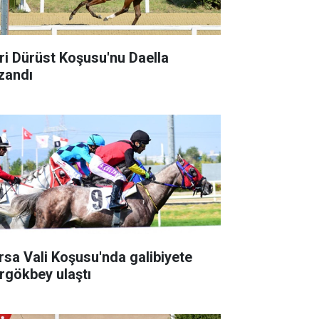
ri Dürüst Koşusu'nu Daella
zandı
rsa Vali Koşusu'nda galibiyete
rgökbey ulaştı