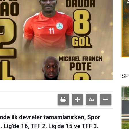
SP
rinde ilk devreler tamamlanırken, Spor
 Lig'de 16, TFF 2. Lig'de 15 ve TFF 3.