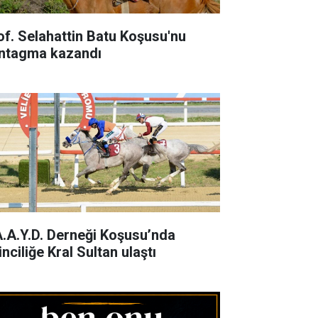
of. Selahattin Batu Koşusu'nu
ntagma kazandı
A.A.Y.D. Derneği Koşusu’nda
inciliğe Kral Sultan ulaştı