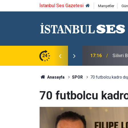
İstanbul Ses Gazetesi
Manşetler
Gün
u Syntagma kazandı
24
17:16
Silivri
Anasayfa
SPOR
70 futbolcu kadro dışı
70 futbolcu kadro