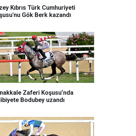
zey Kıbrıs Türk Cumhuriyeti
şusu'nu Gök Berk kazandı
nakkale Zaferi Koşusu’nda
libiyete Bodubey uzandı