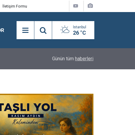
İletişim Formu
İstanbul
OR
26 °C
16:24
BEYLİKDÜZÜ’NDE YAZ SPOR KURSLARI TÜM H
Günün tüm
haberleri