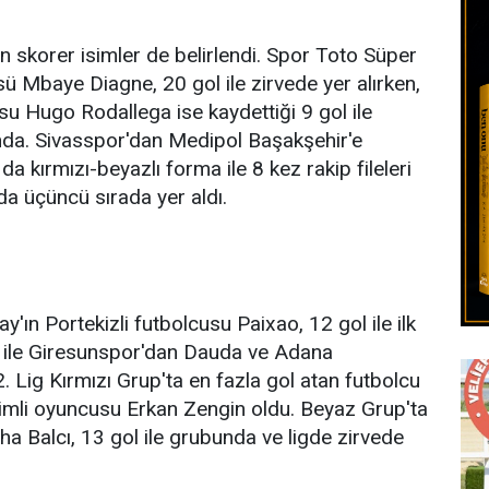
 en skorer isimler de belirlendi. Spor Toto Süper
ü Mbaye Diagne, 20 gol ile zirvede yer alırken,
u Hugo Rodallega ise kaydettiği 9 gol ile
nda. Sivasspor'dan Medipol Başakşehir'e
da kırmızı-beyazlı forma ile 8 kez rakip fileleri
nda üçüncü sırada yer aldı.
ay'ın Portekizli futbolcusu Paixao, 12 gol ile ilk
 gol ile Giresunspor'dan Dauda ve Adana
 Lig Kırmızı Grup'ta en fazla gol atan futbolcu
imli oyuncusu Erkan Zengin oldu. Beyaz Grup'ta
a Balcı, 13 gol ile grubunda ve ligde zirvede