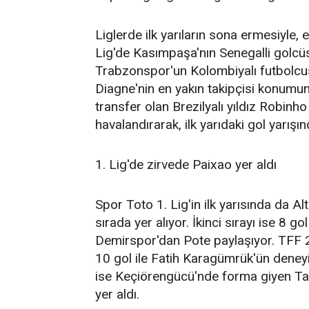
Liglerde ilk yarıların sona ermesiyle,
Lig'de Kasımpaşa'nın Senegalli golcüs
Trabzonspor'un Kolombiyalı futbolcus
Diagne'nin en yakın takipçisi konumu
transfer olan Brezilyalı yıldız Robinho 
havalandırarak, ilk yarıdaki gol yarışı
1. Lig'de zirvede Paixao yer aldı
Spor Toto 1. Lig'in ilk yarısında da Alt
sırada yer alıyor. İkinci sırayı ise 8
Demirspor'dan Pote paylaşıyor. TFF 2.
10 gol ile Fatih Karagümrük'ün deney
ise Keçiörengücü'nde forma giyen Tah
yer aldı.