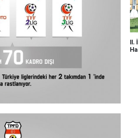
II
Ha