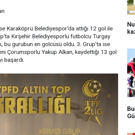
an
Nu
se Karaköprü Belediyespor'da attığı 12 gol ile
ka
p'ta Kırşehir Belediyesporlu futbolcu Turgay
ak, bu gurubun en golcüsü oldu. 3. Grup'ta ise
Yeni Çorumsporlu Yakup Alkan, kaydettiği 13 gol
ı başardı.
Bu
Gü