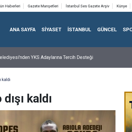
ün Haberleri
Gazete Manşetleri
İstanbul Ses Gazete Arşiv
Künye
ANA SAYFA
SİYASET
İSTANBUL
GÜNCEL
SP
 Belediyesi'nden YKS Adaylarına Tercih Desteği
 kaldı
 dışı kaldı