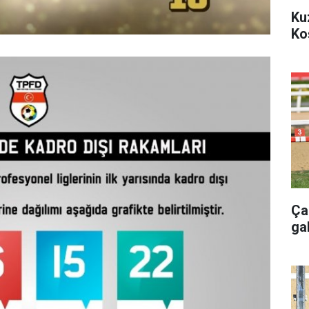
Ku
Ko
Ça
ga