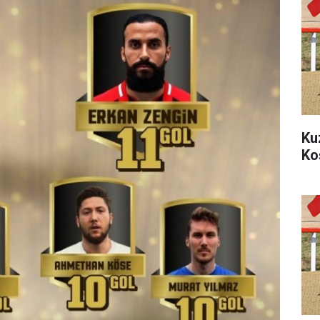
Ku
Ko