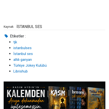
İSTANBUL SES
Kaynak:
Etiketler :
tjk
istanbulses
İstanbul ses
altılı ganyan
Türkiye Jokey Kulübü
Librishub