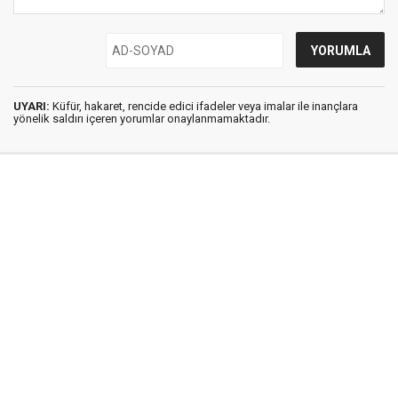
UYARI:
Küfür, hakaret, rencide edici ifadeler veya imalar ile inançlara
yönelik saldırı içeren yorumlar onaylanmamaktadır.
İstanbul Ses © 2009 - 2026 / Tel: 0850 308 54 42
E. Posta: istanbulses@gmail.com
İstanbul Ses Gazetesi
Künye
İletişim
Günün Haberleri
Gazete Manşetleri
Gizlilik İlkeleri
Sitene Ekle