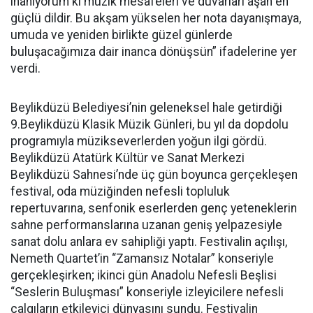
inanıyorum ki müzik mesafeleri ve duvarları aşan en
güçlü dildir. Bu akşam yükselen her nota dayanışmaya,
umuda ve yeniden birlikte güzel günlerde
buluşacağımıza dair inanca dönüşsün” ifadelerine yer
verdi.
Beylikdüzü Belediyesi’nin geleneksel hale getirdiği
9.Beylikdüzü Klasik Müzik Günleri, bu yıl da dopdolu
programıyla müzikseverlerden yoğun ilgi gördü.
Beylikdüzü Atatürk Kültür ve Sanat Merkezi
Beylikdüzü Sahnesi’nde üç gün boyunca gerçekleşen
festival, oda müziğinden nefesli topluluk
repertuvarına, senfonik eserlerden genç yeteneklerin
sahne performanslarına uzanan geniş yelpazesiyle
sanat dolu anlara ev sahipliği yaptı. Festivalin açılışı,
Nemeth Quartet’in “Zamansız Notalar” konseriyle
gerçekleşirken; ikinci gün Anadolu Nefesli Beşlisi
“Seslerin Buluşması” konseriyle izleyicilere nefesli
çalgıların etkileyici dünyasını sundu. Festivalin