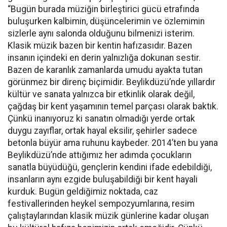
“Bugün burada müziğin birleştirici gücü etrafında
buluşurken kalbimin, düşüncelerimin ve özlemimin
sizlerle aynı salonda olduğunu bilmenizi isterim.
Klasik müzik bazen bir kentin hafızasıdır. Bazen
insanın içindeki en derin yalnızlığa dokunan sestir.
Bazen de karanlık zamanlarda umudu ayakta tutan
görünmez bir direnç biçimidir. Beylikdüzü’nde yıllardır
kültür ve sanata yalnızca bir etkinlik olarak değil,
çağdaş bir kent yaşamının temel parçası olarak baktık.
Çünkü inanıyoruz ki sanatın olmadığı yerde ortak
duygu zayıflar, ortak hayal eksilir, şehirler sadece
betonla büyür ama ruhunu kaybeder. 2014’ten bu yana
Beylikdüzü’nde attığımız her adımda çocukların
sanatla büyüdüğü, gençlerin kendini ifade edebildiği,
insanların aynı ezgide buluşabildiği bir kent hayali
kurduk. Bugün geldiğimiz noktada, caz
festivallerinden heykel sempozyumlarına, resim
çalıştaylarından klasik müzik günlerine kadar oluşan