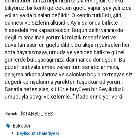
bu kültürel hafıza hepimizin ortak emeğidir. Çünkü
biliyoruz, bir kenti gerçekten güçlü yapan şey yalnızca
yolları ya da binaları değildir. O kentin türküsü, şiiri,
sahnesi ve sizlerin alkışıdır. Aynı salonda birlikte
hissedebilme kapasitesidir. Bugün belki yanınızda
değilim ama inanıyorum ki müzik mesafeleri ve
duvarları aşan en güçlü dildir. Bu akşam yükselen her
nota dayanışmaya, umuda ve yeniden birlikte güzel
günlerde buluşacağımıza dair inanca dönüşsün. Bu
güzel festivale emek veren tüm sanatçılarımıza,
çalışma arkadaşlarıma ve salonları boş bırakmayan siz
değerli komşularıma yürekten teşekkür ediyorum.
Sanatla nefes alan, kültürle büyüyen bir Beylikdüzü
umuduyla sevgi ve özlemle…” ifadelerine yer verdi.
İSTANBUL SES
Kaynak:
Etiketler :
beylikdüzü belediyesi