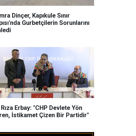
mra Dinçer, Kapıkule Sınır
pısı'nda Gurbetçilerin Sorunlarını
nledi
i Rıza Erbay: "CHP Devlete Yön
ren, İstikamet Çizen Bir Partidir"