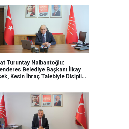
fat Turuntay Nalbantoğlu:
enderes Belediye Başkanı İlkay
çek, Kesin İhraç Talebiyle Disipline
vk Edildi"