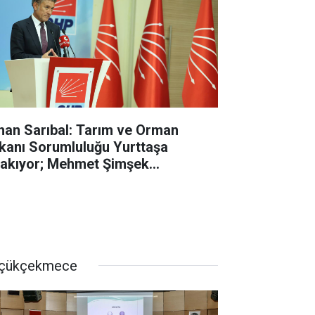
han Sarıbal: Tarım ve Orman
kanı Sorumluluğu Yurttaşa
rakıyor; Mehmet Şimşek
lasyonun Değil, Çiftçinin Belini
dı
çükçekmece