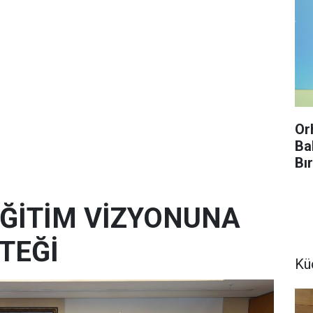
Or
Ba
Bı
Enf
Kır
 EĞİTİM VİZYONUNA
TEĞİ
Kü