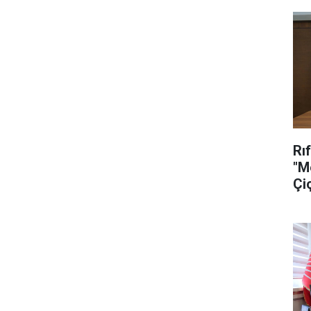
Rı
"M
Çi
Se