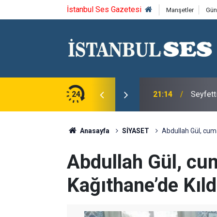
İstanbul Ses Gazetesi
Manşetler
Gün
ca'yı saygıyla anıyoruz
24
21:14
Seyfett
Anasayfa
SİYASET
Abdullah Gül, cum
Abdullah Gül, cu
Kağıthane’de Kıld