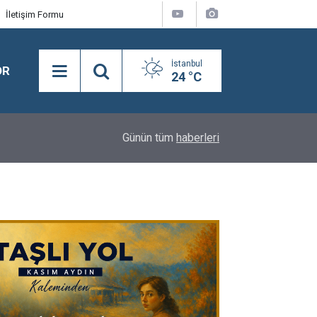
İletişim Formu
İstanbul
OR
24 °C
18:08
Semra Dinçer, Kapıkule Sınır Kapısı'nda Gurbetçil
Günün tüm
haberleri