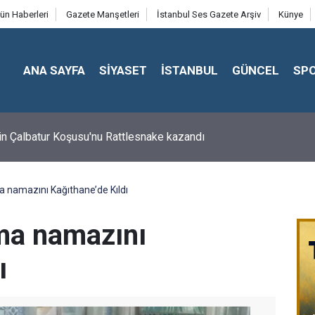
ün Haberleri
Gazete Manşetleri
İstanbul Ses Gazete Arşiv
Künye
ANA SAYFA
SİYASET
İSTANBUL
GÜNCEL
SP
in Çalbatur Koşusu'nu Rattlesnake kazandı
a namazını Kağıthane’de Kıldı
ma namazını
ı