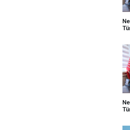
Ne
Tü
Ne
Tü