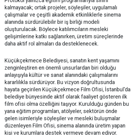
Protokol yalnızca eğitim programlarıyla sınırlı
kalmayacak; ortak projeler, söyleşiler, uygulamalı
çalışmalar ve çeşitli akademik etkinliklerle sinema
alanında sürdürülebilir bir iş birliği modeli
oluşturulacak. Böylece katılımcıların mesleki
gelişimlerine katkı sağlanırken, üretim süreçlerinde
daha aktif rol almaları da desteklenecek.
Küçükçekmece Belediyesi, sanatın kent yaşamını
zenginleştiren en önemli unsurlardan biri olduğu
anlayışıyla kültür ve sanat alanındaki çalışmalarını
kararlılıkla sürdürüyor. Bu vizyon doğrultusunda
hayata geçirilen Küçükçekmece Film Ofisi, İstanbul'da
belediye bünyesinde aktif olarak faaliyet gösteren ilk
film ofisi olma özelliğini taşıyor. Kurulduğu günden bu
yana eğitim programları, atölyeler, sektörün önde
gelen isimleriyle söyleşiler ve mesleki buluşmalar
düzenleyen Film Ofisi, sinema alanında üretim yapan
kişi ve kurumlara destek vermeye devam ediyor.