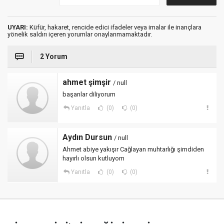
UYARI:
Küfür, hakaret, rencide edici ifadeler veya imalar ile inançlara
yönelik saldırı içeren yorumlar onaylanmamaktadır.
2 Yorum
ahmet şimşir
/ null
başarılar diliyorum
Yanıtla
(0)
(0)
Aydın Dursun
/ null
Ahmet abiye yakışır Cağlayan muhtarlığı şimdiden
hayırlı olsun kutluyom
Yanıtla
(0)
(0)