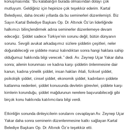
konuşmasında: ”Bu kalabalığın burada olmasından dolayı çok
mutluyum. Geldiğiniz için hepinize çok teşekkür ederim. Kartal
Belediyesi, daha önceki yıllarda da bu seminerleri düzenlemişti. Biz
Sayın Kartal Belediye Başkanı Op. Dr. Altınok Öz’ün liderliğinde
halkımızı bilinçlendirmek adına seminerler düzenlemeye devam
edeceğiz. Şiddet sadece Türkiye’nin sorunu değil, bütün dünyanın
sorunu. Sevgili avukat arkadaşımız sizlere şiddetin çeşitleri, neler
doğurabileceği ve şiddete maruz kalındıktan sonra hangi haklara sahip
olduğumuz hakkında bilgi verecek.” dedi. Av. Zeynep Uçar Yakar daha
sonra; ailenin korunması ve kadına karşı şiddetin önlenmesine dair
kanun, kadına yönelik şiddet, insan hakları ihlali, fiziksel şiddet,
psikolojik şiddet, cinsel şiddet, ekonomik şiddet, kadınların şiddete
katlanma nedenleri, şiddet konusunda devletin görevleri, şiddete karşı
kimlerin korunduğu, şiddet mağdurunun nerelere başvurabileceği gibi
birçok konu hakkında katılımcılara bilgi verdi.
Etkinliğin sonunda dinleyicilerin sorularını cevaplayan Av. Zeynep Uçar
Yakar daha sonra seminerin düzenlenmesine katkı sağlayan Kartal
Belediye Başkanı Op. Dr. Altınok Öz’e teşekkür etti.