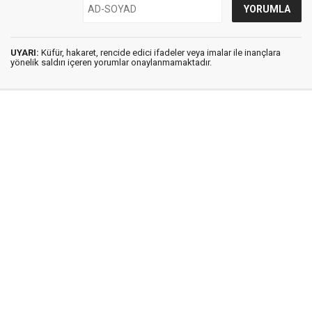
UYARI:
Küfür, hakaret, rencide edici ifadeler veya imalar ile inançlara
yönelik saldırı içeren yorumlar onaylanmamaktadır.
İstanbul Ses © 2009 - 2026 / Tel: 0850 308 54 42
E. Posta: istanbulses@gmail.com
İstanbul Ses Gazetesi
Künye
İletişim
Günün Haberleri
Gazete Manşetleri
Gizlilik İlkeleri
Sitene Ekle