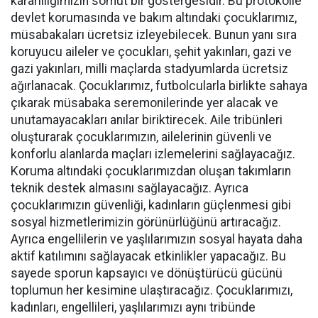
kararlılığımızın somut bir göstergesidir. Bu protokolle
devlet korumasında ve bakım altındaki çocuklarımız,
müsabakaları ücretsiz izleyebilecek. Bunun yanı sıra
koruyucu aileler ve çocukları, şehit yakınları, gazi ve
gazi yakınları, milli maçlarda stadyumlarda ücretsiz
ağırlanacak. Çocuklarımız, futbolcularla birlikte sahaya
çıkarak müsabaka seremonilerinde yer alacak ve
unutamayacakları anılar biriktirecek. Aile tribünleri
oluşturarak çocuklarımızın, ailelerinin güvenli ve
konforlu alanlarda maçları izlemelerini sağlayacağız.
Koruma altındaki çocuklarımızdan oluşan takımların
teknik destek almasını sağlayacağız. Ayrıca
çocuklarımızın güvenliği, kadınların güçlenmesi gibi
sosyal hizmetlerimizin görünürlüğünü artıracağız.
Ayrıca engellilerin ve yaşlılarımızın sosyal hayata daha
aktif katılımını sağlayacak etkinlikler yapacağız. Bu
sayede sporun kapsayıcı ve dönüştürücü gücünü
toplumun her kesimine ulaştıracağız. Çocuklarımızı,
kadınları, engellileri, yaşlılarımızı aynı tribünde