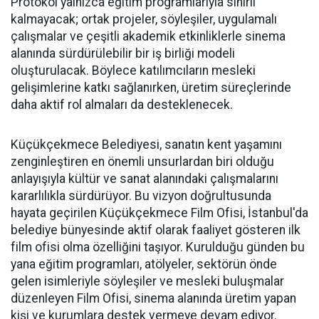
Protokol yalnızca eğitim programlarıyla sınırlı
kalmayacak; ortak projeler, söyleşiler, uygulamalı
çalışmalar ve çeşitli akademik etkinliklerle sinema
alanında sürdürülebilir bir iş birliği modeli
oluşturulacak. Böylece katılımcıların mesleki
gelişimlerine katkı sağlanırken, üretim süreçlerinde
daha aktif rol almaları da desteklenecek.
Küçükçekmece Belediyesi, sanatın kent yaşamını
zenginleştiren en önemli unsurlardan biri olduğu
anlayışıyla kültür ve sanat alanındaki çalışmalarını
kararlılıkla sürdürüyor. Bu vizyon doğrultusunda
hayata geçirilen Küçükçekmece Film Ofisi, İstanbul'da
belediye bünyesinde aktif olarak faaliyet gösteren ilk
film ofisi olma özelliğini taşıyor. Kurulduğu günden bu
yana eğitim programları, atölyeler, sektörün önde
gelen isimleriyle söyleşiler ve mesleki buluşmalar
düzenleyen Film Ofisi, sinema alanında üretim yapan
kişi ve kurumlara destek vermeye devam ediyor.