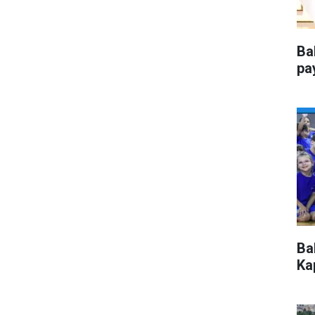
Ba
pa
Ba
Kap