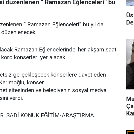
.si düzenlenen “ Ramazan Eğlenceleri” bu
Üs
De
üzenlenen “ Ramazan Eğlenceleri” bu yıl da
a düzenlenecek.
acak Ramazan Eğlencelerinde; her akşam saat
koro konserleri yer alacak.
ücretsiz gerçekleşecek konserlere davet eden
 Kerimoğlu, konser
rnet sitesinden ve belediyenin sosyal medya
ini verdi.
Mu
Ça
Ka
DR. SADİ KONUK EĞİTİM-ARAŞTIRMA