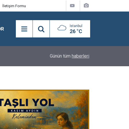
İletişim Formu
İstanbul
OR
26 °C
21:28
Merhum Asli Üyemiz M. Zeki Tunca'yı saygıyla 
Günün tüm
haberleri