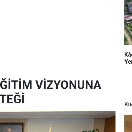
Kâ
Ye
 EĞİTİM VİZYONUNA
TEĞİ
Kü