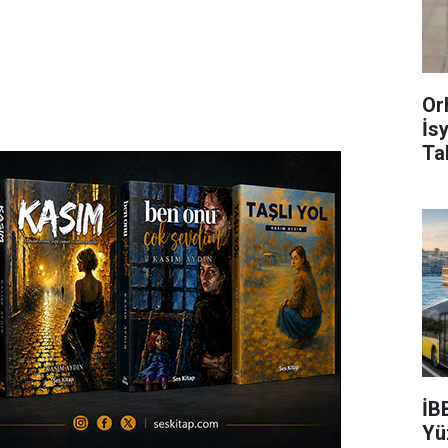
Or
İs
Ta
İB
Yü