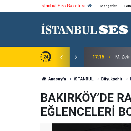
İstanbul Ses Gazetesi
Manşetler
Gün
aramehmet'i saygıyla anıyoruz
24
17:16
M. Zeki
Anasayfa
İSTANBUL
Büyükşehir
BAKIRKÖY’DE 
EĞLENCELERİ B