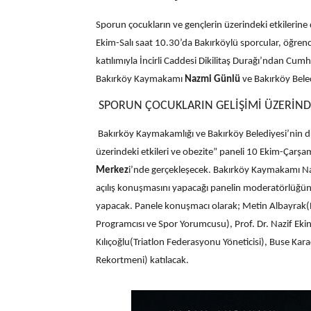
Sporun çocukların ve gençlerin üzerindeki etkilerine 
Ekim-Salı saat 10.30’da Bakırköylü sporcular, öğrencil
katılımıyla İncirli Caddesi Dikilitaş Durağı’ndan C
Bakırköy Kaymakamı
Nazmi Günlü
ve Bakırköy Beled
SPORUN ÇOCUKLARIN GELİŞİMİ ÜZERİNDEK
Bakırköy Kaymakamlığı ve Bakırköy Belediyesi’nin düz
üzerindeki etkileri ve obezite” paneli 10 Ekim-Çarş
Merkez
i’nde gerçekleşecek.
Bakırköy Kaymakamı Naz
açılış konuşmasını yapacağı panelin moderatörlüğünü
yapacak.
Panele konuşmacı olarak; Metin Albayrak(B
Programcısı ve Spor Yorumcusu), Prof. Dr. Nazif Ekin A
Kılıçoğlu(Triatlon Federasyonu Yöneticisi), Buse Kar
Rekortmeni) katılacak.