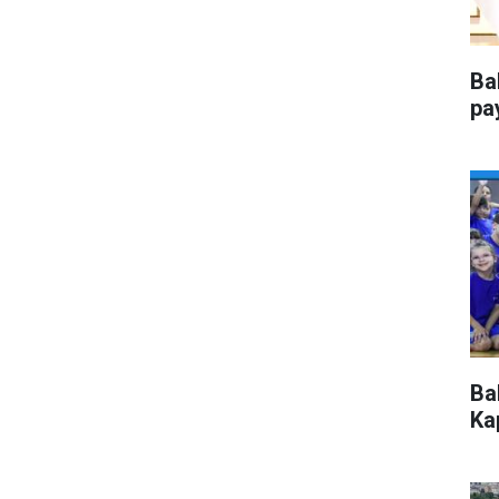
Ba
pa
Ba
Kap