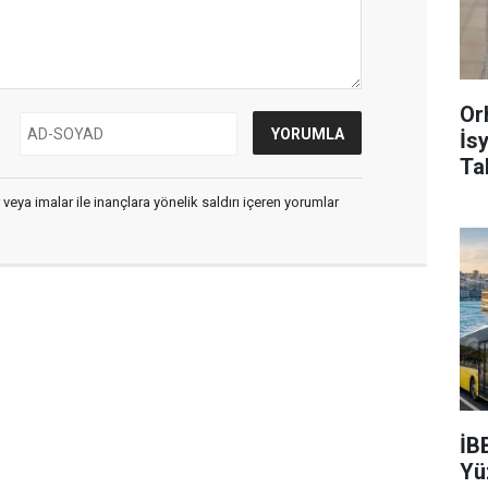
Or
İs
Ta
 veya imalar ile inançlara yönelik saldırı içeren yorumlar
İB
Yü