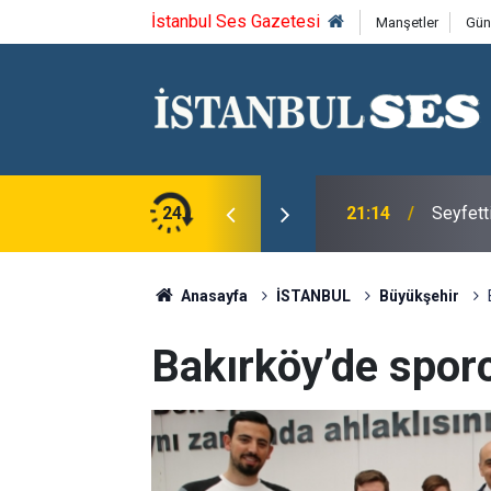
İstanbul Ses Gazetesi
Manşetler
Gün
ca'yı saygıyla anıyoruz
24
21:14
Seyfett
Anasayfa
İSTANBUL
Büyükşehir
Bakırköy’de spor