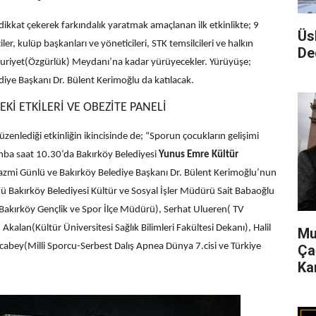
dikkat çekerek farkındalık yaratmak amaçlanan ilk etkinlikte; 9
Üs
er, kulüp başkanları ve yöneticileri, STK temsilcileri ve halkın
De
umhuriyet(Özgürlük) Meydanı’na kadar yürüyecekler.
Yürüyüşe;
iye Başkanı Dr. Bülent Kerimoğlu da katılacak.
İ ETKİLERİ VE OBEZİTE PANELİ
enlediği etkinliğin ikincisinde de; “Sporun çocukların gelişimi
amba saat 10.30’da Bakırköy Belediyesi
Yunus Emre Kültür
mi Günlü ve Bakırköy Belediye Başkanı Dr. Bülent Kerimoğlu’nun
 Bakırköy Belediyesi Kültür ve Sosyal İşler Müdürü Sait Babaoğlu
akırköy Gençlik ve Spor İlçe Müdürü), Serhat Ulueren( TV
kalan(Kültür Üniversitesi Sağlık Bilimleri Fakültesi Dekanı), Halil
Mu
acabey(Milli Sporcu-Serbest Dalış Apnea Dünya 7.cisi ve Türkiye
Ça
Ka