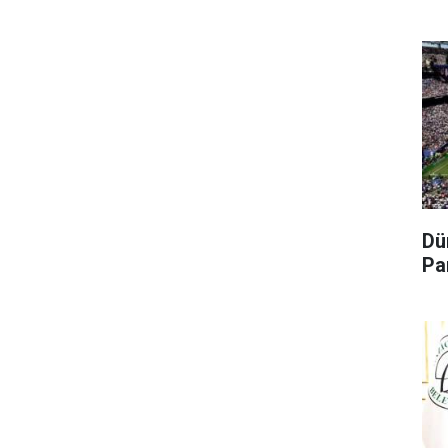
Dü
Pa