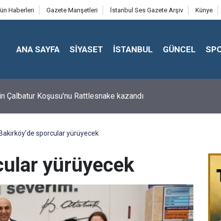
ün Haberleri
Gazete Manşetleri
İstanbul Ses Gazete Arşiv
Künye
ANA SAYFA
SİYASET
İSTANBUL
GÜNCEL
SP
in Çalbatur Koşusu'nu Rattlesnake kazandı
Bakırköy’de sporcular yürüyecek
cular yürüyecek