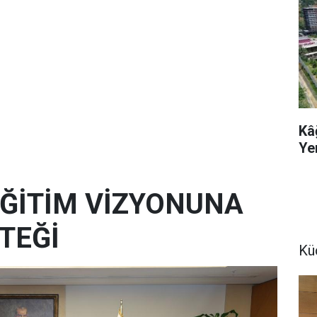
Kâ
Ye
 EĞİTİM VİZYONUNA
TEĞİ
Kü