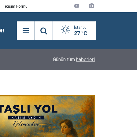
İletişim Formu
İstanbul
OR
27 °C
18:08
Semra Dinçer, Kapıkule Sınır Kapısı'nda Gurbetçil
Günün tüm
haberleri