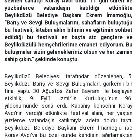
sevilen sanatçı Koray Avcı oldu. 11 gün süren ve
yüzbinlerce vatandaşın katıldığı etkinlikte
Beylikdüzü Belediye Başkanı Ekrem İmamoğlu,
“Barış ve Sevgi Buluşmalarını, sahafların buluştuğu
bu festivali, kitabın aklın bilimin ve eğitimin sohbet
edildiği bu festivali en başta siz gençlere ve
Beylikdüzülü hemşehrilerime emanet ediyorum. Bu
buluşmalar sizin gelenekleriniz olsun ve her zaman
sahip çıkın.” şeklinde konuştu.
Beylikdüzü Belediyesi tarafından düzenlenen, 5.
Beylikdüzü Barış ve Sevgi Buluşmaları, görkemli bir
final yaptı. 30 Ağustos Zafer Bayramı ile başlayan
etkinlik, 9 Eylül İzmir'in Kurtuluşu'nun 96.
yıldönümünde sona erdi. Kapanış konserini Koray
Avcı’nın verdiği etkinlikte festival alanı, her yaştan
yüzlerce vatandaşın katılımıyla adeta doldu taştı.
Beylikdüzü Belediye Başkanı Ekrem İmamoğlu ise
Koray Avcı'ya bu özel günde kendisini ağırlamaktan