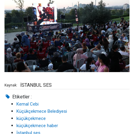
İSTANBUL SES
Kaynak:
Etiketler :
Kemal Cebi
Küçükçekmece Belediyesi
küçükçekmece
küçükçekmece haber
İstanbul ses