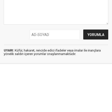
UYARI:
Küfür, hakaret, rencide edici ifadeler veya imalar ile inançlara
yönelik saldırı içeren yorumlar onaylanmamaktadır.
İstanbul Ses © 2009 - 2026 / Tel: 0850 308 54 42
E. Posta: istanbulses@gmail.com
İstanbul Ses Gazetesi
Künye
İletişim