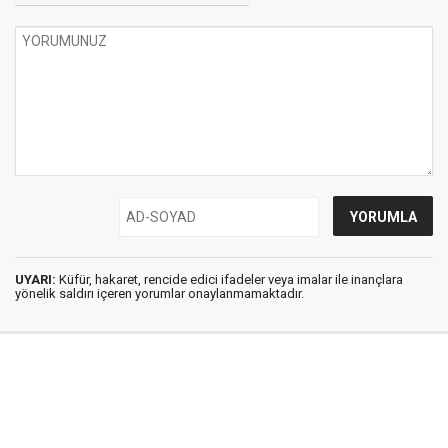
UYARI:
Küfür, hakaret, rencide edici ifadeler veya imalar ile inançlara
yönelik saldırı içeren yorumlar onaylanmamaktadır.
İstanbul Ses © 2009 - 2026 / Tel: 0850 308 54 42