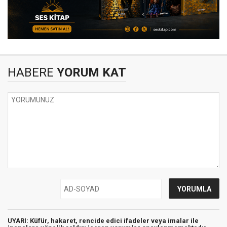
HABERE
YORUM KAT
UYARI:
Küfür, hakaret, rencide edici ifadeler veya imalar ile