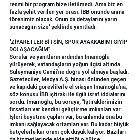
resmi bir program bize iletilmedi. Ama biz en
fazla şehit verilen yer orası. İBB önünde anma
törenimiz olacak. Onun da detaylarını yarın
sunacağım size'' şeklinde yanıtladı.
''ZİYARETLER BİTSİN, SPOR AYAKKABIMI GİYİP
DOLAŞACAĞIM''
Sorular ve yanıtların ardından İmamoğlu
yürüyerek, vatandaşların yoğun ilgisi altında
Süleymaniye Camii'ne doğru yol almaya başladı.
Gazeteciler, Medya A.Ş. binası önünden geçen
ve kapıdaki görevlilerle el sıkışan İmamoğlu'na,
söz konusu İBB iştiraki ile ilgili israf iddialarını
sordu. İmamoğlu, bu soruya, ''İştiraklerimizin
fırsatları var kendini geliştirme imkanları var.
İşleri büyütme çapları var, bu anlamda ona bu
imkanı sağlayacak ortamları var. Bu kadar büyük
bütçelerle kar oranı çok düşük kalıyor. Bazıları
da hizmetlerinde elde ettiği o bütçe