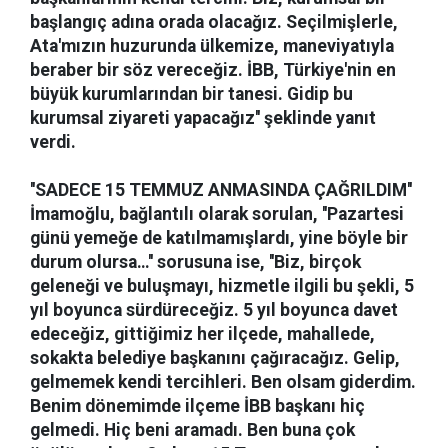
başlangıç adına orada olacağız. Seçilmişlerle,
Ata'mızın huzurunda ülkemize, maneviyatıyla
beraber bir söz vereceğiz. İBB, Türkiye'nin en
büyük kurumlarından bir tanesi. Gidip bu
kurumsal ziyareti yapacağız'' şeklinde yanıt
verdi.
''SADECE 15 TEMMUZ ANMASINDA ÇAĞRILDIM''
İmamoğlu, bağlantılı olarak sorulan, ''Pazartesi
günü yemeğe de katılmamışlardı, yine böyle bir
durum olursa…'' sorusuna ise, ''Biz, birçok
geleneği ve buluşmayı, hizmetle ilgili bu şekli, 5
yıl boyunca sürdüreceğiz. 5 yıl boyunca davet
edeceğiz, gittiğimiz her ilçede, mahallede,
sokakta belediye başkanını çağıracağız. Gelip,
gelmemek kendi tercihleri. Ben olsam giderdim.
Benim dönemimde ilçeme İBB başkanı hiç
gelmedi. Hiç beni aramadı. Ben buna çok