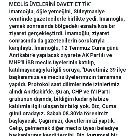
MECLİS ÜYELERİNİ DAVET ETTİK''
İmamoğlu, öğle yemeğini, Süleymaniye
semtinde gazetecilerle birlikte yedi. İmamoğlu,
yemek sonrasında bölgedeki esnafa kısa bir
ziyaret gerçekleştirdi. İmamoğlu, ziyaret
sonrasında da gazetecilerin sorularıyla
karşılaştı. İmamoğlu, 12 Temmuz Cuma günü
Anıtkabir'e yapılacak ziyarete AK Partili ve
MHP'li İBB meclis üyelerinin katılıp,
katılmayacağıyla ilgili soruya, ''Davetimiz 39 ilçe
başkanımıza ve meclis üyelerimizin tamamına
yapıldı. Protokol saat dilimlerinde izinlerimiz
alındı Anıtkabir'de. Şu an, CHP ve İYİ Parti
grubunun dışında, bildiğim kadarıyla bize
katılımla ilgili ulaşan bir bilgi yok. Biz, Cuma
günü oradayız. Sabah 08.30'da törenimiz
başlayacak. Çağrımızı, davetlerimizi yaptık.
Gelip, gelmemek diğer meclis üyesi belediye
başkanlarının kendi tercihi. Biz, kurumsal bir