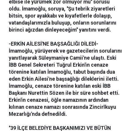
elbise ile yürümek zor olmuyor mu'' sorusu
oldu. İmamoğlu, soruya, ''Şu tebrik ziyaretleri
bitsin, spor ayakkabı ve kıyafetlerle dolaşıp,
vatandaşlarımızla buluşup, onların sorunlarını
birinci ağızdan dinleyeceğim'' yanıtını verdi.
-ERKİN AİLESİ'NE BAŞSAĞLIĞI DİLEDİ-
İmamoğlu, yürüyerek ve gazetecilerin sorularını
yanıtlayarak Süleymaniye Camii'ne ulaştı. Eski
İBB Genel Sekreteri Tuğrul Erkin'in cenaze
törenine katılan İmamoğlu, tabut başında dua
eden Erkin Ailesi'ne başsağlığı dileklerini iletti.
İmamoğlu, cenaze törenine katılan eski İBB
Başkanı Nurettin Sözen ile bir süre sohbet etti.
Erkin'in cenazesi, öğle namazının ardından
kılınan cenaze namazı sonrasında Zincirlkuyu
Mezarlığı'nda defnedildi.
''39 İLÇE BELEDİYE BAŞKANIMIZI VE BÜTÜN