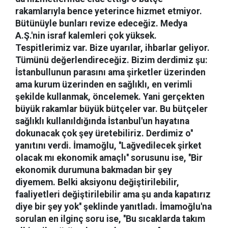
rakamlarıyla bence yeterince hizmet etmiyor.
Bütünüyle bunları revize edeceğiz. Medya
A.Ş.'nin israf kalemleri çok yüksek.
Tespitlerimiz var. Bize uyarılar, ihbarlar geliyor.
Tümünü değerlendireceğiz. Bizim derdimiz şu:
İstanbullunun parasını ama şirketler üzerinden
ama kurum üzerinden en sağlıklı, en verimli
şekilde kullanmak, öncelemek. Yani gerçekten
büyük rakamlar büyük bütçeler var. Bu bütçeler
sağlıklı kullanıldığında İstanbul'un hayatına
dokunacak çok şey üretebiliriz. Derdimiz o''
yanıtını verdi. İmamoğlu, ''Lağvedilecek şirket
olacak mı ekonomik amaçlı'' sorusunu ise, ''Bir
ekonomik durumuna bakmadan bir şey
diyemem. Belki aksiyonu değiştirilebilir,
faaliyetleri değiştirilebilir ama şu anda kapatırız
diye bir şey yok'' şeklinde yanıtladı. İmamoğlu'na
sorulan en ilginç soru ise, ''Bu sıcaklarda takım