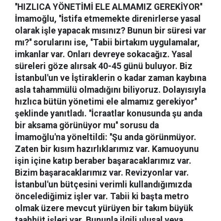
''HIZLICA YÖNETİMİ ELE ALMAMIZ GEREKİYOR''
İmamoğlu, ''İstifa etmemekte direnirlerse yasal
olarak işle yapacak mısınız? Bunun bir süresi var
mı?'' sorularını ise, ''Tabii birtakım uygulamalar,
imkanlar var. Onları devreye sokacağız. Yasal
süreleri göze alırsak 40-45 günü buluyor. Biz
İstanbul'un ve İştiraklerin o kadar zaman kaybına
asla tahammülü olmadığını biliyoruz. Dolayısıyla
hızlıca bütün yönetimi ele almamız gerekiyor''
şeklinde yanıtladı. ''İcraatlar konusunda şu anda
bir aksama görünüyor mu'' sorusu da
İmamoğlu'na yöneltildi: ''Şu anda görünmüyor.
Zaten bir kısım hazırlıklarımız var. Kamuoyunu
işin içine katıp beraber başaracaklarımız var.
Bizim başaracaklarımız var. Revizyonlar var.
İstanbul'un bütçesini verimli kullandığımızda
öncelediğimiz işler var. Tabii ki başta metro
olmak üzere mevcut yürüyen bir takım büyük
taahhüt işleri var. Bununla ilgili ulusal veya