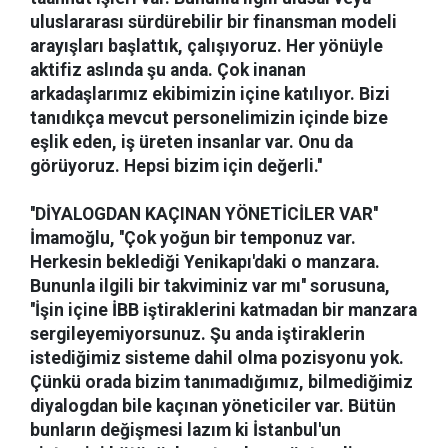
uluslararası sürdürebilir bir finansman modeli
arayışları başlattık, çalışıyoruz. Her yönüyle
aktifiz aslında şu anda. Çok inanan
arkadaşlarımız ekibimizin içine katılıyor. Bizi
tanıdıkça mevcut personelimizin içinde bize
eşlik eden, iş üreten insanlar var. Onu da
görüyoruz. Hepsi bizim için değerli.''
''DİYALOGDAN KAÇINAN YÖNETİCİLER VAR''
İmamoğlu, ''Çok yoğun bir temponuz var.
Herkesin beklediği Yenikapı'daki o manzara.
Bununla ilgili bir takviminiz var mı'' sorusuna,
''İşin içine İBB iştiraklerini katmadan bir manzara
sergileyemiyorsunuz. Şu anda iştiraklerin
istediğimiz sisteme dahil olma pozisyonu yok.
Çünkü orada bizim tanımadığımız, bilmediğimiz
diyalogdan bile kaçınan yöneticiler var. Bütün
bunların değişmesi lazım ki İstanbul'un