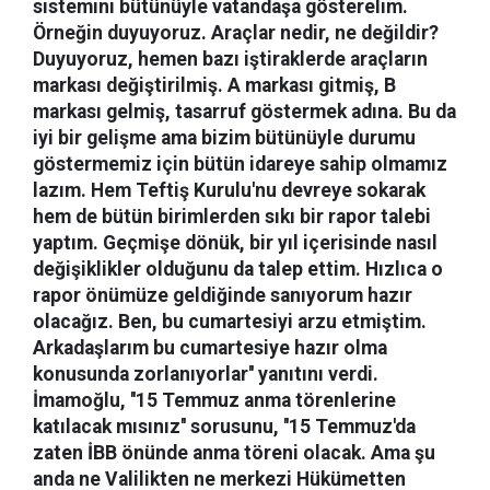
sistemini bütünüyle vatandaşa gösterelim.
Örneğin duyuyoruz. Araçlar nedir, ne değildir?
Duyuyoruz, hemen bazı iştiraklerde araçların
markası değiştirilmiş. A markası gitmiş, B
markası gelmiş, tasarruf göstermek adına. Bu da
iyi bir gelişme ama bizim bütünüyle durumu
göstermemiz için bütün idareye sahip olmamız
lazım. Hem Teftiş Kurulu'nu devreye sokarak
hem de bütün birimlerden sıkı bir rapor talebi
yaptım. Geçmişe dönük, bir yıl içerisinde nasıl
değişiklikler olduğunu da talep ettim. Hızlıca o
rapor önümüze geldiğinde sanıyorum hazır
olacağız. Ben, bu cumartesiyi arzu etmiştim.
Arkadaşlarım bu cumartesiye hazır olma
konusunda zorlanıyorlar'' yanıtını verdi.
İmamoğlu, ''15 Temmuz anma törenlerine
katılacak mısınız'' sorusunu, ''15 Temmuz'da
zaten İBB önünde anma töreni olacak. Ama şu
anda ne Valilikten ne merkezi Hükümetten