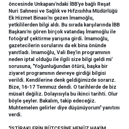
öncesinde Unkapanı'ndaki İBB'ye bağlı Reşat
Nuri Sahnesi ve Sağlık ve Hıfzısıhha Müdürlüğü
Ek Hizmet Binası'nı gezen İmamoğlu,
yetkililerden bilgi aldı. Bu sırada karşılarında İBB
Başkanı'nı gören birçok vatandaş İmamoğlu ile
fotoğraf çektirme yarışına girdi. İmamoğlu,
gazetecilerin sorularını da ek bina önünde
yanıtladı. İmamoğlu, Vali Bey'in programının
neden iptal olduğu ile ilgili size bilgi geldi mi'
sorusuna, ''Yoğunluğundan ötürü, başka bir
ziyaret programının devreye girdiği bilgisi
verildi. Kendilerine denk geldiğimizde sorarız.
Bize, 16-17 Temmuz dendi. O tarihlerde de biz
müsait değiliz. Dolayısıyla bu ikinci tarihti. Olur
böyle şeyler. Bakalım, takip edeceğiz.
Muhtemelen gelirler diye düşünüyorum'' yanıtını
verdi.
''İŞTİRAKLERİN BÜTÇESİNE HENÜZ HAKİM