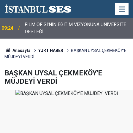
FİLM OFİSİ'NİN EĞİTİM VİZYONUNA ÜNİVERSİTE
09:24
DESTEĞİ
İBB BAŞKAN VEKİLİ KENT LOKANTASI'NI ZİYARET
09:16
ETTİ
Anasayfa
YURT HABER
BAŞKAN UYSAL ÇEKMEKÖY'E
MÜJDEYİ VERDİ
BAŞKAN UYSAL ÇEKMEKÖY'E
MÜJDEYİ VERDİ