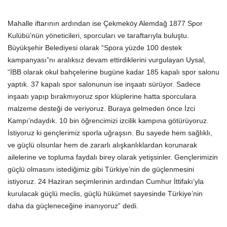
Mahalle iftarının ardından ise Çekmeköy Alemdağ 1877 Spor
Kulübü’nün yöneticileri, sporcuları ve taraftarıyla buluştu.
Büyükşehir Belediyesi olarak “Spora yüzde 100 destek
kampanyası”nı aralıksız devam ettirdiklerini vurgulayan Uysal,
“İBB olarak okul bahçelerine bugüne kadar 185 kapalı spor salonu
yaptık. 37 kapalı spor salonunun ise inşaatı sürüyor. Sadece
inşaatı yapıp bırakmıyoruz spor klüplerine hatta sporculara
malzeme desteği de veriyoruz. Buraya gelmeden önce İzci
Kampı’ndaydık. 10 bin öğrencimizi izcilik kampına götürüyoruz.
İstiyoruz ki gençlerimiz sporla uğraşsın. Bu sayede hem sağlıklı,
ve güçlü olsunlar hem de zararlı alışkanlıklardan korunarak
ailelerine ve topluma faydalı birey olarak yetişsinler. Gençlerimizin
güçlü olmasını istediğimiz gibi Türkiye’nin de güçlenmesini
istiyoruz. 24 Haziran seçimlerinin ardından Cumhur İttifakı’yla
kurulacak güçlü meclis, güçlü hükümet sayesinde Türkiye’nin
daha da güçleneceğine inanıyoruz” dedi.