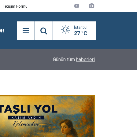
İletişim Formu
İstanbul
OR
27 °C
11:00
Adana Altın Koza’dan Suna Selen, Macit Koper
Günün tüm
haberleri