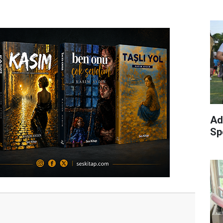
Ad
Sp