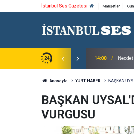
İstanbul Ses Gazetesi
Manşetler
Gün
e’den Terörsüz Bölgeye”
24
14:00
Necdet 
Anasayfa
YURT HABER
BAŞKAN UYSA
BAŞKAN UYSAL'D
VURGUSU