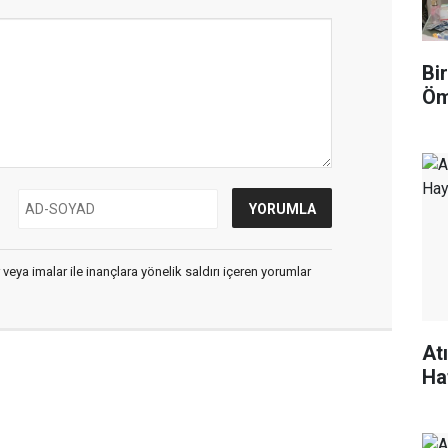
Bi
Öm
 veya imalar ile inançlara yönelik saldırı içeren yorumlar
At
Ha