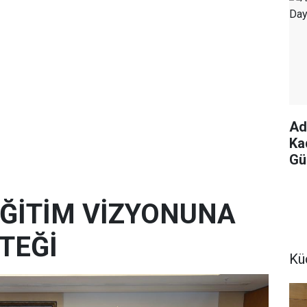
Ad
Ka
Gü
 EĞİTİM VİZYONUNA
TEĞİ
Kü