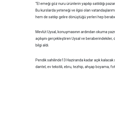
“El emeği göz nuru ürünlerin yapılıp satıldığı pazarl
Bu kurslarda yeteneği ve ilgisi olan vatandaşlarımı
hem de satılıp gelire dönüştüğü yerleri hep berabe
Mevlüt Uysal, konuşmasının ardından okuma yazma k
açılışını gerçekleştiren Uysal ve beraberindekiler,
bilgi aldı.
Pendik sahilinde13 Haziranda kadar açık kalacak s
dantel, ev tekstili, ebru, tezhip, ahşap boyama, fot