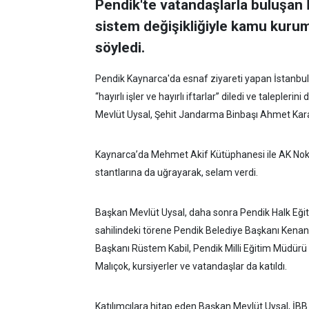
Pendik'te vatandaşlarla buluşan 
sistem değişikliğiyle kamu kurum
söyledi.
Pendik Kaynarca'da esnaf ziyareti yapan İstanbul 
“hayırlı işler ve hayırlı iftarlar” diledi ve taleple
Mevlüt Uysal, Şehit Jandarma Binbaşı Ahmet Kara
Kaynarca’da Mehmet Akif Kütüphanesi ile AK Nokta
stantlarına da uğrayarak, selam verdi.
Başkan Mevlüt Uysal, daha sonra Pendik Halk Eğitim
sahilindeki törene Pendik Belediye Başkanı Kenan
Başkanı Rüstem Kabil, Pendik Milli Eğitim Müdür
Malıçok, kursiyerler ve vatandaşlar da katıldı.
Katılımcılara hitap eden Başkan Mevlüt Uysal, İBB