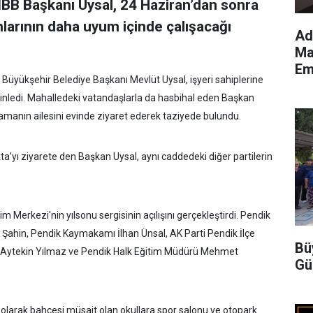
İBB Başkanı Uysal, 24 Haziran’dan sonra
larının daha uyum içinde çalışacağı
Ad
Ma
Em
Büyükşehir Belediye Başkanı Mevlüt Uysal, işyeri sahiplerine
rini dinledi. Mahalledeki vatandaşlarla da hasbihal eden Başkan
manın ailesini evinde ziyaret ederek taziyede bulundu.
’yı ziyarete den Başkan Uysal, aynı caddedeki diğer partilerin
 Merkezi'nin yılsonu sergisinin açılışını gerçekleştirdi. Pendik
 Şahin, Pendik Kaymakamı İlhan Ünsal, AK Parti Pendik İlçe
Bü
ü Aytekin Yılmaz ve Pendik Halk Eğitim Müdürü Mehmet
Gü
 olarak bahçesi müsait olan okullara spor salonu ve otopark