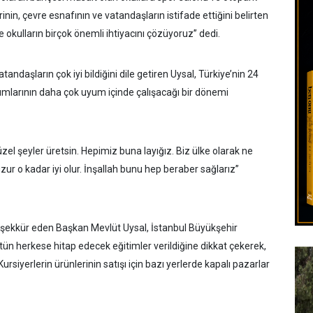
erinin, çevre esnafının ve vatandaşların istifade ettiğini belirten
 okulların birçok önemli ihtiyacını çözüyoruz” dedi.
tandaşların çok iyi bildiğini dile getiren Uysal, Türkiye’nin 24
umlarının daha çok uyum içinde çalışacağı bir dönemi
zel şeyler üretsin. Hepimiz buna layığız. Biz ülke olarak ne
zur o kadar iyi olur. İnşallah bunu hep beraber sağlarız”
şekkür eden Başkan Mevlüt Uysal, İstanbul Büyükşehir
tün herkese hitap edecek eğitimler verildiğine dikkat çekerek,
 Kursiyerlerin ürünlerinin satışı için bazı yerlerde kapalı pazarlar