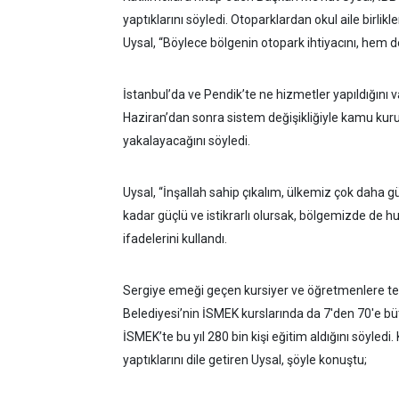
yaptıklarını söyledi. Otoparklardan okul aile birlikl
Uysal, “Böylece bölgenin otopark ihtiyacını, hem de
İstanbul’da ve Pendik’te ne hizmetler yapıldığını va
Haziran’dan sonra sistem değişikliğiyle kamu kur
yakalayacağını söyledi.
Uysal, “İnşallah sahip çıkalım, ülkemiz çok daha gü
kadar güçlü ve istikrarlı olursak, bölgemizde de hu
ifadelerini kullandı.
Sergiye emeği geçen kursiyer ve öğretmenlere te
Belediyesi’nin İSMEK kurslarında da 7'den 70'e bü
İSMEK’te bu yıl 280 bin kişi eğitim aldığını söyledi.
yaptıklarını dile getiren Uysal, şöyle konuştu;