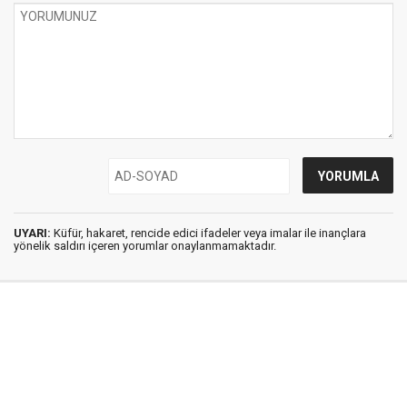
UYARI:
Küfür, hakaret, rencide edici ifadeler veya imalar ile inançlara
yönelik saldırı içeren yorumlar onaylanmamaktadır.
İstanbul Ses © 2009 - 2026 / Tel: 0850 308 54 42
E. Posta: istanbulses@gmail.com