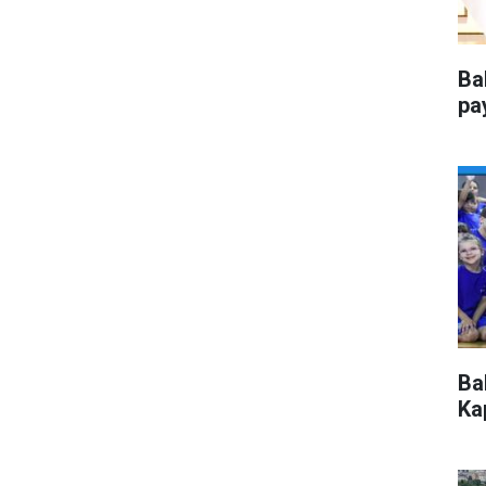
Ba
pa
Ba
Kap