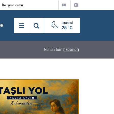
İletişim Formu
İstanbul
OR
25 °C
16:24
BEYLİKDÜZÜ’NDE YAZ SPOR KURSLARI TÜM H
Günün tüm
haberleri