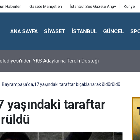
ün Haberleri
Gazete Manşetleri
İstanbul Ses Gazete Arşiv
Künye
ANA SAYFA
SİYASET
İSTANBUL
GÜNCEL
SP
 Belediyesi'nden YKS Adaylarına Tercih Desteği
Bayrampaşa'da,17 yaşındaki taraftar bıçaklanarak öldürüldü
 yaşındaki taraftar
ürüldü