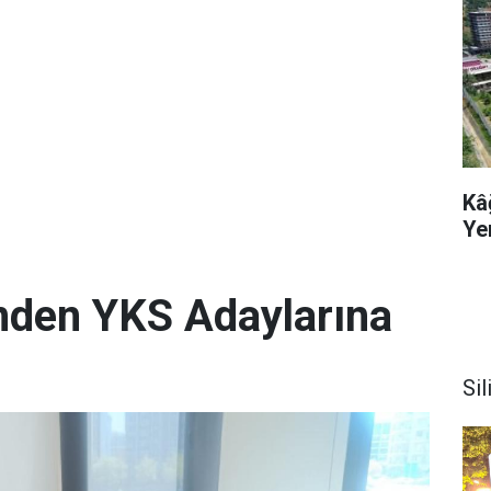
Kâ
Ye
i'nden YKS Adaylarına
Sil