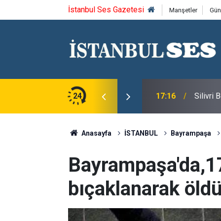
İstanbul Ses Gazetesi
Manşetler
Gün
u Syntagma kazandı
24
17:16
Silivri
Anasayfa
İSTANBUL
Bayrampaşa
Bayrampaşa'da,17
bıçaklanarak öld