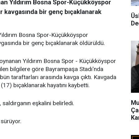
nan Yıldırım Bosna Spor-Küçükköyspor
ar kavgasında bir genç bıçaklanarak
Üs
De
Yıldırım Bosna Spor-Küçükköyspor
vgasında bir genç bıçaklanarak öldürüldü.
 oynanan Yıldırım Bosna Spor - Küçükköyspor
ilen bilgilere göre Bayrampaşa Stadı'nda
ün taraftarları arasında kavga çıktı. Kavgada
7) bıçaklanarak hayatını kaybetti.
Mu
 saldırganın eşkalini belirledi.
Ça
Ka
 sürüyor.