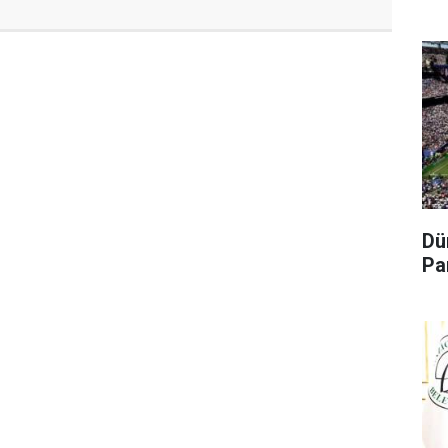
Dü
Pa