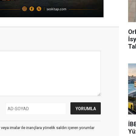
Or
İs
Ta
İB
 veya imalar ile inançlara yönelik saldırı içeren yorumlar
Yü