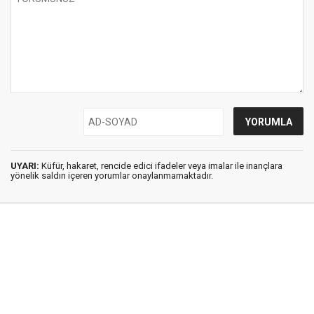
UYARI:
Küfür, hakaret, rencide edici ifadeler veya imalar ile inançlara
yönelik saldırı içeren yorumlar onaylanmamaktadır.
İstanbul Ses © 2009 - 2026 / Tel: 0850 308 54 42
E. Posta: istanbulses@gmail.com