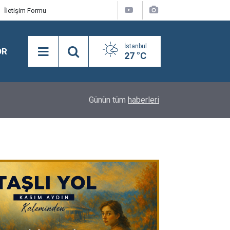
İletişim Formu
İstanbul
OR
27 °C
18:08
Semra Dinçer, Kapıkule Sınır Kapısı'nda Gurbetçil
Günün tüm
haberleri