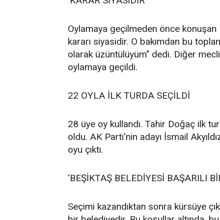
‘KARAR SİYASİDİR’
Oylamaya geçilmeden önce konuşan D
kararı siyasidir. O bakımdan bu topla
olarak üzüntülüyüm" dedi. Diğer mecl
oylamaya geçildi.
22 OYLA İLK TURDA SEÇİLDİ
28 üye oy kullandı. Tahir Doğaç ilk t
oldu. AK Parti'nin adayı İsmail Akyıldı
oyu çıktı.
‘BEŞİKTAŞ BELEDİYESİ BAŞARILI Bİ
Seçimi kazandıktan sonra kürsüye çıka
bir belediyedir. Bu koşullar altında, bu