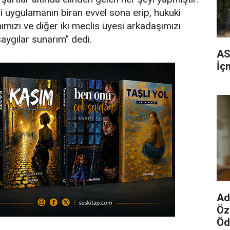
i uygulamanın biran evvel sona erip, hukuki
ızı ve diğer iki meclis üyesi arkadaşımızı
aygılar sunarım" dedi.
AS
İç
Ad
Öz
Öd