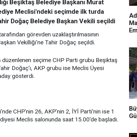
ldığı Beşiktaş Belediye Başkanı Murat
ediye Meclisi'ndeki seçimde ilk turda
Ad
Tahir Doğaç Belediye Başkan Vekili seçildi
Ma
Em
 tarafından görevden uzaklaştırılmasının
şkan Vekilliği'ne Tahir Doğaç seçildi.
çin düzenlenen seçime CHP Parti grubu Beşiktaş
 Tahir Doğaç'ı, AKP grubu ise Meclis Üyesi
i aday gösterdi.
Bü
i'nde CHP'nin 26, AKP’nin 2, İYİ Parti'nin ise 1
Gü
ediyesi Meclis salonunda saat 15.00'de başladı.