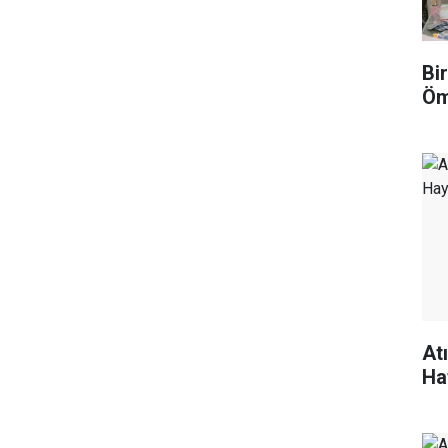
Bi
Öm
At
Ha