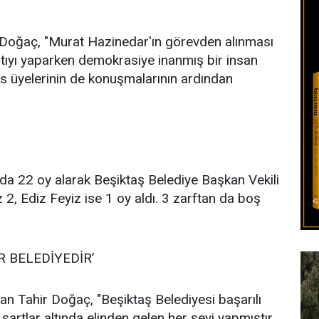
oğaç, "Murat Hazinedar'ın görevden alınması
ntıyı yaparken demokrasiye inanmış bir insan
is üyelerinin de konuşmalarının ardından
urda 22 oy alarak Beşiktaş Belediye Başkan Vekili
z 2, Ediz Feyiz ise 1 oy aldı. 3 zarftan da boş
R BELEDİYEDİR’
n Tahir Doğaç, "Beşiktaş Belediyesi başarılı
 şartlar altında elinden gelen her şeyi yapmıştır.