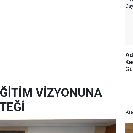
Ad
Ka
Gü
 EĞİTİM VİZYONUNA
TEĞİ
Kü