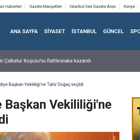
ün Haberleri
Gazete Manşetleri
İstanbul Ses Gazete Arşiv
Künye
ANA SAYFA
SİYASET
İSTANBUL
GÜNCEL
SP
in Çalbatur Koşusu'nu Rattlesnake kazandı
iye Başkan Vekililiği'ne Tahir Doğaç seçildi
 Başkan Vekililiği'ne
di