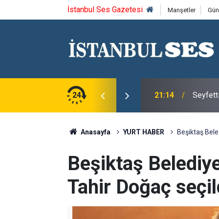
İstanbul Ses Gazetesi
Manşetler
Gün
ca'yı saygıyla anıyoruz
24
21:14
Seyfett
Anasayfa
YURT HABER
Beşiktaş Beled
Beşiktaş Belediye
Tahir Doğaç seçil