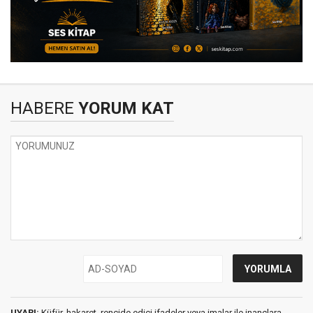
HABERE
YORUM KAT
UYARI:
Küfür, hakaret, rencide edici ifadeler veya imalar ile inançlara