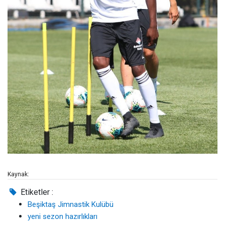
Kaynak:
Etiketler :
Beşiktaş Jimnastik Kulübü
yeni sezon hazırlıkları