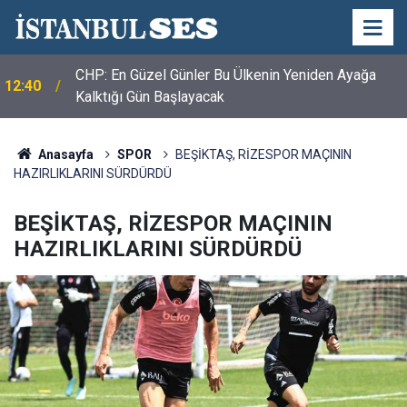
CHP: En Güzel Günler Bu Ülkenin Yeniden Ayağa
12:40
Kalktığı Gün Başlayacak
Gamze Akkuş İlgezdi: AKP Ülkemizi Kıtlık
12:07
Coğrafyasına Dönüştürdü
Anasayfa
SPOR
BEŞİKTAŞ, RİZESPOR MAÇININ
HAZIRLIKLARINI SÜRDÜRDÜ
BEŞİKTAŞ, RİZESPOR MAÇININ
HAZIRLIKLARINI SÜRDÜRDÜ