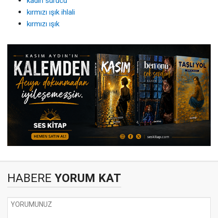
kadın sürücü
kırmızı ışık ihlali
kırmızı ışık
HABERE
YORUM KAT