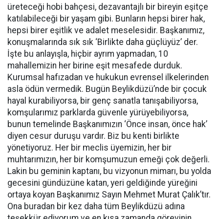
üreteceği hobi bahçesi, dezavantajlı bir bireyin eşitçe
katılabileceği bir yaşam gibi. Bunların hepsi birer hak,
hepsi birer eşitlik ve adalet meselesidir. Başkanımız,
konuşmalarında sık sık ‘Birlikte daha güçlüyüz’ der.
İşte bu anlayışla, hiçbir ayrım yapmadan, 10
mahallemizin her birine eşit mesafede durduk.
Kurumsal hafızadan ve hukukun evrensel ilkelerinden
asla ödün vermedik. Bugün Beylikdüzü’nde bir çocuk
hayal kurabiliyorsa, bir genç sanatla tanışabiliyorsa,
komşularımız parklarda güvenle yürüyebiliyorsa,
bunun temelinde Başkanımızın ‘Önce insan, önce hak’
diyen cesur duruşu vardır. Biz bu kenti birlikte
yönetiyoruz. Her bir meclis üyemizin, her bir
muhtarımızın, her bir komşumuzun emeği çok değerli.
Lakin bu geminin kaptanı, bu vizyonun mimarı, bu yolda
gecesini gündüzüne katan, yeri geldiğinde yüreğini
ortaya koyan Başkanımız Sayın Mehmet Murat Çalık’tır.
Ona buradan bir kez daha tüm Beylikdüzü adına
teşekkür ediyorum ve en kısa zamanda görevinin