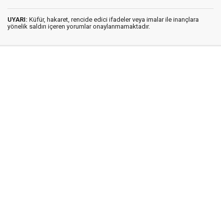
UYARI:
Küfür, hakaret, rencide edici ifadeler veya imalar ile inançlara
yönelik saldırı içeren yorumlar onaylanmamaktadır.
İstanbul Ses © 2009 - 2026 / Tel: 0850 308 54 42
E. Posta: istanbulses@gmail.com
İstanbul Ses Gazetesi
Künye
İletişim
Günün Haberleri
Gazete Manşetleri
Gizlilik İlkeleri
Sitene Ekle