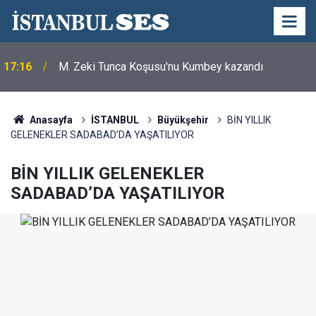
17:16
M. Zeki Tunca Koşusu'nu Kumbey kazandı
Merhum Asli Üyemiz M. Zeki Tunca'yı saygıyla
21:28
anıyoruz
Anasayfa
İSTANBUL
Büyükşehir
BİN YILLIK
GELENEKLER SADABAD’DA YAŞATILIYOR
BİN YILLIK GELENEKLER
SADABAD’DA YAŞATILIYOR