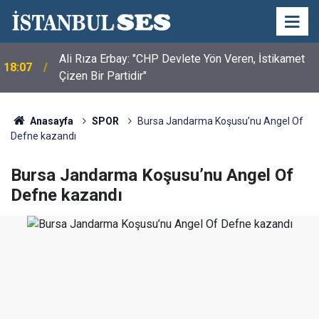
Ali Rıza Erbay: "CHP Devlete Yön Veren, İstikamet
18:07
Çizen Bir Partidir"
Yıldırım Kaya: "LGS'nin Kazananı Yine Eşitsizlik
17:56
Oldu"
Anasayfa
SPOR
Bursa Jandarma Koşusu’nu Angel Of
Defne kazandı
Bursa Jandarma Koşusu’nu Angel Of
Defne kazandı