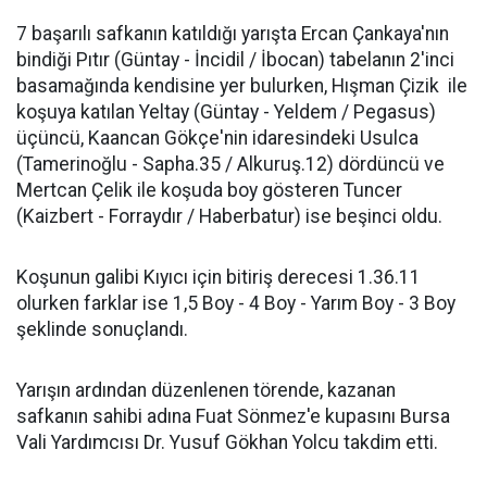
7 başarılı safkanın katıldığı yarışta Ercan Çankaya'nın
bindiği Pıtır (Güntay - İncidil / İbocan) tabelanın 2'inci
basamağında kendisine yer bulurken, Hışman Çizik ile
koşuya katılan Yeltay (Güntay - Yeldem / Pegasus)
üçüncü, Kaancan Gökçe'nin idaresindeki Usulca
(Tamerinoğlu - Sapha.35 / Alkuruş.12) dördüncü ve
Mertcan Çelik ile koşuda boy gösteren Tuncer
(Kaizbert - Forraydır / Haberbatur) ise beşinci oldu.
Koşunun galibi Kıyıcı için bitiriş derecesi 1.36.11
olurken farklar ise 1,5 Boy - 4 Boy - Yarım Boy - 3 Boy
şeklinde sonuçlandı.
Yarışın ardından düzenlenen törende, kazanan
safkanın sahibi adına Fuat Sönmez'e kupasını Bursa
Vali Yardımcısı Dr. Yusuf Gökhan Yolcu takdim etti.