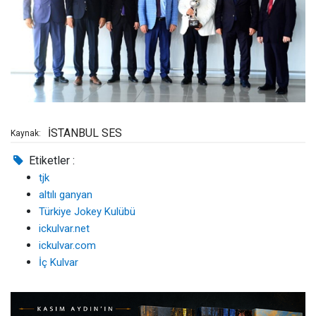
İSTANBUL SES
Kaynak:
Etiketler :
tjk
altılı ganyan
Türkiye Jokey Kulübü
ickulvar.net
ickulvar.com
İç Kulvar