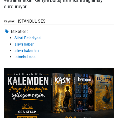
ve sanat etkinlikleriyle buluşma imkânı sağlamayı
sürdürüyor.
İSTANBUL SES
Kaynak:
Etiketler :
Silivri Belediyesi
silivri haber
silivri haberleri
İstanbul ses