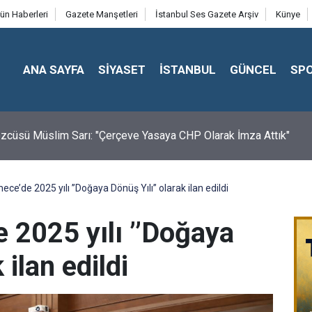
ün Haberleri
Gazete Manşetleri
İstanbul Ses Gazete Arşiv
Künye
ANA SAYFA
SİYASET
İSTANBUL
GÜNCEL
SP
cüsü Müslim Sarı: "Çerçeve Yasaya CHP Olarak İmza Attık"
e’de 2025 yılı ’’Doğaya Dönüş Yılı’’ olarak ilan edildi
2025 yılı ’’Doğaya
 ilan edildi