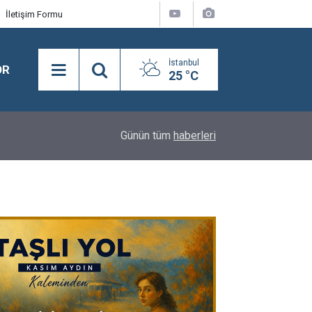
İletişim Formu
İstanbul
OR
25 °C
18:16
Y.A.A.Y.D. Derneği Koşusu’nda birinciliğe Kral Sul
Günün tüm
haberleri