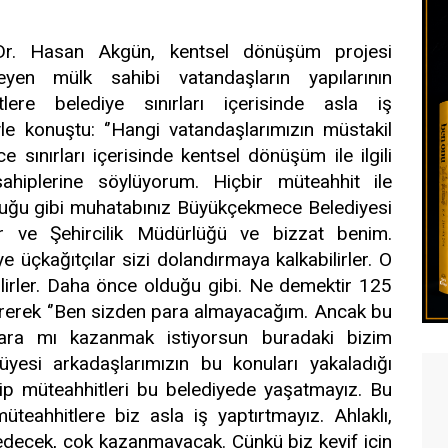
Dr. Hasan Akgün, kentsel dönüşüm projesi
leyen mülk sahibi vatandaşların yapılarının
lere belediye sınırları içerisinde asla iş
le konuştu: ‘’Hangi vatandaşlarımızın müstakil
 sınırları içerisinde kentsel dönüşüm ile ilgili
ahiplerine söylüyorum. Hiçbir müteahhit ile
ğu gibi muhatabınız Büyükçekmece Belediyesi
 ve Şehircilik Müdürlüğü ve bizzat benim.
 üçkağıtçılar sizi dolandırmaya kalkabilirler. O
abilirler. Daha önce olduğu gibi. Ne demektir 125
irerek ‘’Ben sizden para almayacağım. Ancak bu
para mı kazanmak istiyorsun buradaki bizim
yesi arkadaşlarımızın bu konuları yakaladığı
p müteahhitleri bu belediyede yaşatmayız. Bu
müteahhitlere biz asla iş yaptırtmayız. Ahlaklı,
edecek, çok kazanmayacak. Çünkü biz keyif için