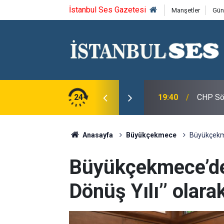
İstanbul Ses Gazetesi
Manşetler
Gün
roğlu, CHP Spor Kurulu Üyeleri ile Bir Araya
24
19:40
CHP Söz
Anasayfa
Büyükçekmece
Büyükçekmec
Büyükçekmece’de 
Dönüş Yılı’’ olarak