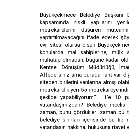
Büyükçekmece Belediye Başkanı 
kapsamında riskli yapılarını yeni
metrekarelerini düşüren müteahhit
yaptırtılmayacağını ifade ederek şöy
evi, sitesi olursa olsun Büyükçekmece
konularda mal sahiplerine, mülk s
muhatap olmadan, bugüne kadar oldu
Kentsel Dönüşüm Müdürlüğü, İmar
Affedersiniz ama burada rant var diye
siteden birilerini yanlarına almış ol
metrekarelik yeri 55 metrekareye ind
şekilde yapabiliyorum.’’ 1’e 10 
vatandaşımızdan? Belediye meclis ü
zaman, bunu gördükleri zaman bu ti
belediye sınırları içerisinde bu tip 
vatandaşın hakkına, hukukuna riayet 