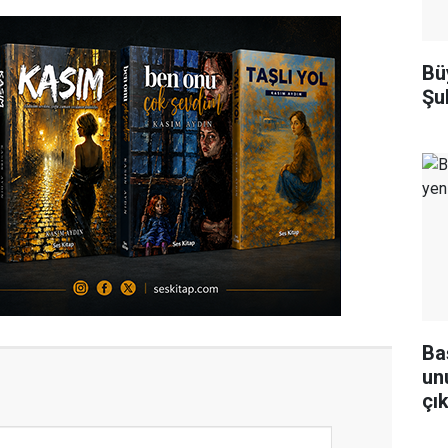
Bü
Şu
Ba
un
çı