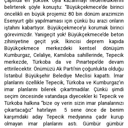
çapında en yüksek oyla kazanmayı hedeflediklerini
belirterek şöyle konuştu: “Büyükçekmece’de birinci
öncelikli en büyük projemiz 80 bin dönüm arazimizin
Esenyurt gibi yapılmaması için çünkü bu arazi onların
iştahını kabartıyor. Büyükçekmece’yi korumak birinci
görevimizdir. Yanigeçit yok! Büyükçekmece’de beton
zihiniyetine geçit yok. İkincisi deprem kapıda
Büyükçekmece merkezdeki kentsel dönüşüm
Kumburgaz, Celaliye, Kamiloba sahillerinde, Tepecik
merkezde, Türkoba da ve Pınartepe’de devam
ettirilecektir. Önümüzü Ak Parti’nin çoğunlukta olduğu
İstanbul Büyükşehir Belediye Meclisi kapattı. İmar
planlarını özellikle Tepecik, Türkoba ve Kumburgaz’ın
imar planlarını bilerek çıkartmadılar. Çünkü şimdi
seçim öncesinde vatandaşa diyecekler ki Tepecik ve
Türkoba halkına “bize oy verin sizin imar planalarınızı
çıkartacağız” hatırlayın 5 sene önce de benim
karşımdaki aday Tepecik medyanına çadır kurup
olmayan imar planlarını astı. Gümbür gümbür