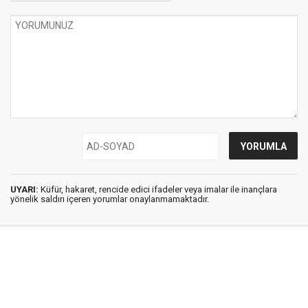
UYARI:
Küfür, hakaret, rencide edici ifadeler veya imalar ile inançlara
yönelik saldırı içeren yorumlar onaylanmamaktadır.
İstanbul Ses © 2009 - 2026 / Tel: 0850 308 54 42