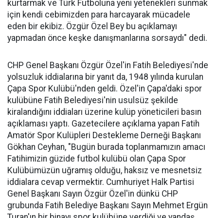
kurtarmak ve Türk Futboluna yeni yetenekleri sunmak
için kendi cebimizden para harcayarak mücadele
eden bir ekibiz. Özgür Özel Bey bu açıklamayı
yapmadan önce keşke danışmanlarına sorsaydı" dedi.
CHP Genel Başkanı Özgür Özel'in Fatih Belediyesi'nde
yolsuzluk iddialarına bir yanıt da, 1948 yılında kurulan
Çapa Spor Kulübü'nden geldi. Özel'in Çapa'daki spor
kulübüne Fatih Belediyesi'nin usulsüz şekilde
kiralandığını iddiaları üzerine kulüp yöneticileri basın
açıklaması yaptı. Gazetecilere açıklama yapan Fatih
Amatör Spor Kulüpleri Destekleme Derneği Başkanı
Gökhan Ceyhan, "Bugün burada toplanmamızın amacı
Fatihimizin güzide futbol kulübü olan Çapa Spor
Kulübümüzün uğramış olduğu, haksız ve mesnetsiz
iddialara cevap vermektir. Cumhuriyet Halk Partisi
Genel Başkanı Sayın Özgür Özel'in dünkü CHP
grubunda Fatih Belediye Başkanı Sayın Mehmet Ergün
Turan'ın bir binayı spor kulübüne verdiği ve yandaş