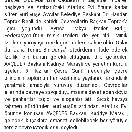
destek oldu.Marmara Caddesi’nin başından itibaren
başlayan ve Ambarlı’daki Atatürk Evi önüne kadar
süren yürüyüşe Avcılar Belediye Başkanı Dr. Handan
Toprak Benli de katıldı. Çevrecilerin Başkan Toprak’a
ilgisi yoğundu. Ayrıca Trakya İzciler Birliği
Federasyonu’nun minik izcileri de yer aldı. Minik
İzcilerin yürüyüşü renkli görüntülere sahne oldu. Onlar
da ‘Daha Temiz Bir Dünya’ istediklerini ifade ederek
İzcilik için bunun gerekli olduğunu dile getirdiler.
AVÇEDER Başkanı Kadriye Maraşlı ve yönetim kurulu
üyeleri, 5 Haziran Çevre Günü nedeniyle çevre
bilincinin toplumun her kesimine yayılarak farkındalık
yaratmak amacıyla yürüyüş düzenledi. Çevreciler
ellerinde çevreye saygı duyulmasına davet eden döviz
ve pankartlar taşıdı ve sloganlar attı. Sıcak havaya
rağmen sürdürülen yürüyüşün ardından Atatürk Evi
önünde konuşan AVÇEDER Başkanı Kadriye Maraşlı,
gelecek kuşaklara emanet edilebilecek her yönüyle
temiz çevre istediklerini söyledi.