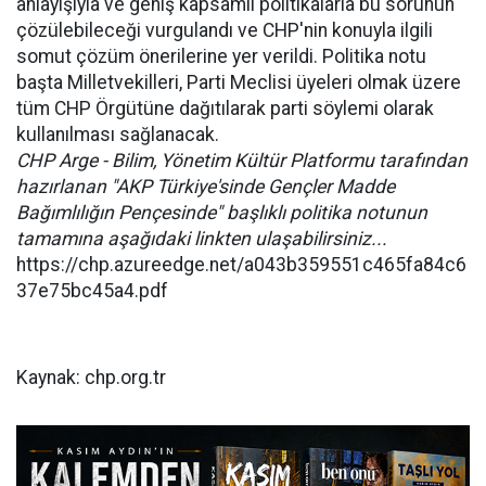
anlayışıyla ve geniş kapsamlı politikalarla bu sorunun
çözülebileceği vurgulandı ve CHP'nin konuyla ilgili
somut çözüm önerilerine yer verildi. Politika notu
başta Milletvekilleri, Parti Meclisi üyeleri olmak üzere
tüm CHP Örgütüne dağıtılarak parti söylemi olarak
kullanılması sağlanacak.
CHP Arge - Bilim, Yönetim Kültür Platformu tarafından
hazırlanan "AKP Türkiye'sinde Gençler Madde
Bağımlılığın Pençesinde" başlıklı politika notunun
tamamına aşağıdaki linkten ulaşabilirsiniz...
https://chp.azureedge.net/a043b359551c465fa84c6
37e75bc45a4.pdf
Kaynak: chp.org.tr