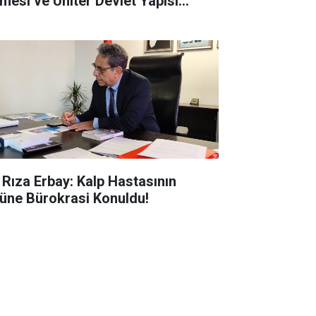
tmesi ve Üniter Devlet Yapısı
rmızı Çizgimizdir
i Rıza Erbay: Kalp Hastasının
üne Bürokrasi Konuldu!