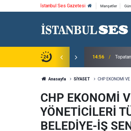
İstanbul Ses Gazetesi
Manşetler
Gün
GECE İLAÇLAMASI YAPILIYOR
24
14:56
Topatan
Anasayfa
SİYASET
CHP EKONOMİ VE 
CHP EKONOMİ V
YÖNETİCİLERİ TÜ
BELEDİYE-İŞ SE