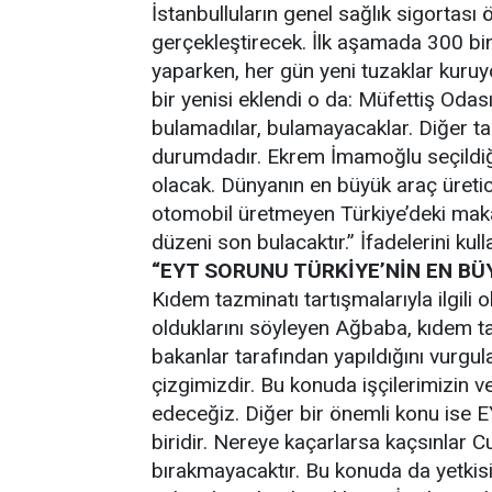
İstanbulluların genel sağlık sigortası
gerçekleştirecek. İlk aşamada 300 bin 
yaparken, her gün yeni tuzaklar kuruy
bir yenisi eklendi o da: Müfettiş Odası
bulamadılar, bulamayacaklar. Diğer ta
durumdadır. Ekrem İmamoğlu seçildiğ
olacak. Dünyanın en büyük araç üretic
otomobil üretmeyen Türkiye’deki maka
düzeni son bulacaktır.” İfadelerini kull
“EYT SORUNU TÜRKİYE’NİN EN BÜ
Kıdem tazminatı tartışmalarıyla ilgil
olduklarını söyleyen Ağbaba, kıdem taz
bakanlar tarafından yapıldığını vurgu
çizgimizdir. Bu konuda işçilerimizin
edeceğiz. Diğer bir önemli konu ise E
biridir. Nereye kaçarlarsa kaçsınlar 
bırakmayacaktır. Bu konuda da yetkisi