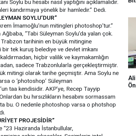
Bi
kanı Soylu bu hesabı nasıl yaptığını açıklamalıdır.
Kı
ri kandırmaya yönelik bir hamledir.” Dedi.
LEYMAN SOYLU’DUR”
Ekrem İmamoğlu’nun mitingleri photoshop’tur.”
en Ağbaba, “Tabi Süleyman Soylu’da yalan çok.
Trabzon tarihinin en büyük mitingine
 bir tek kuruş belediye ve devlet imkanı
aldırmadan, hiçbir valilik ve kaymakamlığın
adan, sadece Trabzonlularla gerçekleştirmiştir.
ük mitingi olarak tarihe geçmiştir. Ama Soylu ne
Al
arsa o ‘photoshop’ Süleyman
Ön
un taa kendisidir. AKP’ye, Recep Tayyip
Onlardan bu hırsızlıkların hesabını sormassam
okta bu. O nedenle photoshop varsa o photshop
dı.
RİYET PROJESİDİR”
 “23 Haziranda İstanbullular,