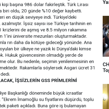
Ya
 kişi başına 986 dolar fakirleştik. Türk Lirası
 biri oldu, 20 günde %10 değer kaybetti.
eri en düşük seviyeye indi. Türkiye’deki
azalmıştır. İşsiz sayısı ise Türkiye tarihinin en
 krizlerini de aşmış ve 8.5 milyon rakamına
en 1’ini üniversite mezunları oluşturmaktadır.
la rın daha da kötüye gideceği yönünde. Ana
oyulan bir ülkeye ne yazık ki Dünya’daki kimse
k. Hukuk güvencesinin olmadığı yerde de
leşme olur. Bu nedenle, seçimin yenilenmesinin en
CH
kmektedir. Rakamlarla söylersek Asgari ücret 31
To
” dedi.
LACAK, İŞSİZLERİN GSS PRİMLERİNİ
ye Başkanlığı döneminde büyük icraatlar
 “Ekrem İmamoğlu su fiyatlarını düşürdü, toplu
stek paketi açıkladı. Buna göre iş bulamayan