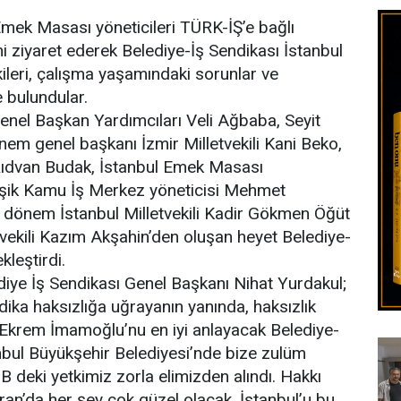
Kır
mek Masası yöneticileri TÜRK-İŞ’e bağlı
i ziyaret ederek Belediye-İş Sendikası İstanbul
tkileri, çalışma yaşamındaki sorunlar ve
e bulundular.
nel Başkan Yardımcıları Veli Ağbaba, Seyit
em genel başkanı İzmir Milletvekili Kani Beko,
ıdvan Budak, İstanbul Emek Masası
eşik Kamu İş Merkez yöneticisi Mehmet
dönem İstanbul Milletvekili Kadir Gökmen Öğüt
ekili Kazım Akşahin’den oluşan heyet Belediye-
kleştirdi.
ediye İş Sendikası Genel Başkanı Nihat Yurdakul;
ika haksızlığa uğrayanın yanında, haksızlık
 Ekrem İmamoğlu’nu en iyi anlayacak Belediye-
anbul Büyükşehir Belediyesi’nde bize zulüm
 İBB deki yetkimiz zorla elimizden alındı. Hakkı
ran’da her şey çok güzel olacak. İstanbul’u bu