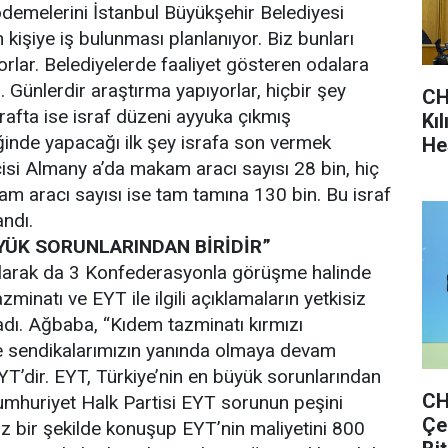
 ödemelerini İstanbul Büyükşehir Belediyesi
kişiye iş bulunması planlanıyor. Biz bunları
orlar. Belediyelerde faaliyet gösteren odalara
. Günlerdir araştırma yapıyorlar, hiçbir şey
CH
rafta ise israf düzeni ayyuka çıkmış
Kı
inde yapacağı ilk şey israfa son vermek
He
isi Almany a’da makam aracı sayısı 28 bin, hiç
m aracı sayısı ise tam tamına 130 bin. Bu israf
andı.
YÜK SORUNLARINDAN BİRİDİR”
i olarak da 3 Konfederasyonla görüşme halinde
minatı ve EYT ile ilgili açıklamaların yetkisiz
ladı. Ağbaba, “Kıdem tazminatı kırmızı
 ve sendikalarımızın yanında olmaya devam
YT’dir. EYT, Türkiye’nin en büyük sorunlarından
CH
Cumhuriyet Halk Partisi EYT sorunun peşini
Çe
z bir şekilde konuşup EYT’nin maliyetini 800