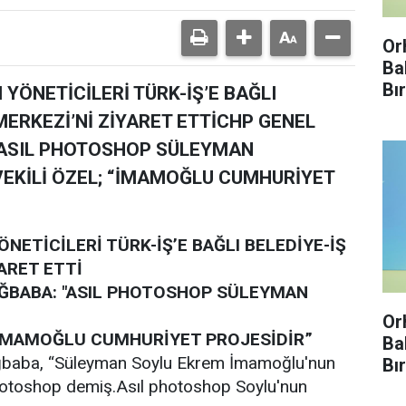
Or
Ba
Bı
YÖNETİCİLERİ TÜRK-İŞ’E BAĞLI
Enf
MERKEZİ’Nİ ZİYARET ETTİCHP GENEL
Kır
"ASIL PHOTOSHOP SÜLEYMAN
EKİLİ ÖZEL; “İMAMOĞLU CUMHURİYET
ETİCİLERİ TÜRK-İŞ’E BAĞLI BELEDİYE-İŞ
ARET ETTİ
AĞBABA: "ASIL PHOTOSHOP SÜLEYMAN
Or
“İMAMOĞLU CUMHURİYET PROJESİDİR”
Ba
ğbaba, “Süleyman Soylu Ekrem İmamoğlu'nun
Bı
Enf
Photoshop demiş.Asıl photoshop Soylu'nun