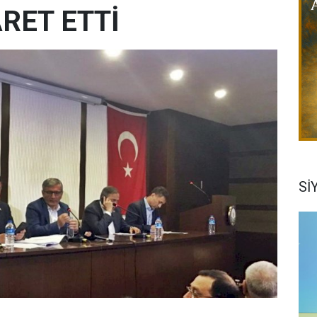
ARET ETTİ
Sİ