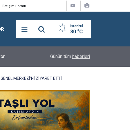
İletişim Formu
İstanbul
OR
30 °C
yor
14:56
Topatan Kavunu ve Selimpaşa'nın Meşhur Bamya
Günün tüm
haberleri
 GENEL MERKEZİ’Nİ ZİYARET ETTİ