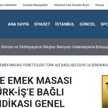
ün Haberleri
Gazete Manşetleri
İstanbul Ses Gazete Arşiv
Künye
ANA SAYFA
SİYASET
İSTANBUL
GÜNCEL
SP
 Kavunu ve Selimpaşa'nın Meşhur Bamyası Vatandaşlarla Buluşu
EMEK MASASI YÖNETİCİLERİ TÜRK-İŞ’E BAĞLI BELEDİYE-İŞ SENDİKASI
E EMEK MASASI
RK-İŞ’E BAĞLI
NDİKASI GENEL