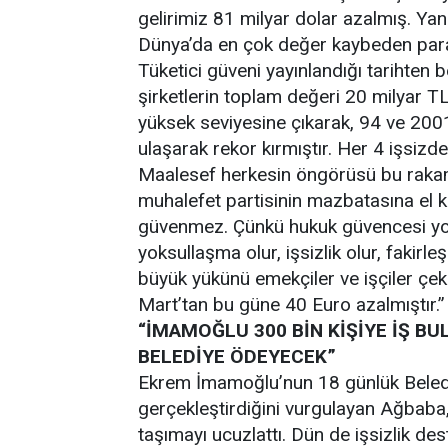
gelirimiz 81 milyar dolar azalmış. Yani
Dünya’da en çok değer kaybeden para
Tüketici güveni yayınlandığı tarihten b
şirketlerin toplam değeri 20 milyar TL 
yüksek seviyesine çıkarak, 94 ve 2001
ulaşarak rekor kırmıştır. Her 4 işsizd
Maalesef herkesin öngörüsü bu rakam
muhalefet partisinin mazbatasına el k
güvenmez. Çünkü hukuk güvencesi yo
yoksullaşma olur, işsizlik olur, fakir
büyük yükünü emekçiler ve işçiler çe
Mart’tan bu güne 40 Euro azalmıştır.
“İMAMOĞLU 300 BİN KİŞİYE İŞ BU
BELEDİYE ÖDEYECEK”
Ekrem İmamoğlu’nun 18 günlük Beledi
gerçekleştirdiğini vurgulayan Ağbaba,
taşımayı ucuzlattı. Dün de işsizlik de