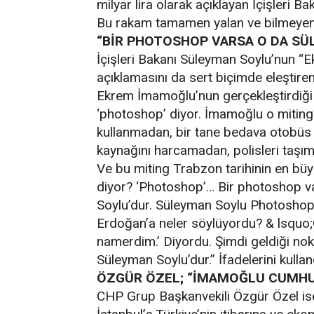
milyar lira olarak açıklayan İçişleri Ba
Bu rakam tamamen yalan ve bilmeyenle
“BİR PHOTOSHOP VARSA O DA SÜ
İçişleri Bakanı Süleyman Soylu’nun “
açıklamasını da sert biçimde eleştir
Ekrem İmamoğlu’nun gerçekleştirdiği 
‘photoshop’ diyor. İmamoğlu o mitingi
kullanmadan, bir tane bedava otobüs k
kaynağını harcamadan, polisleri taşım
Ve bu miting Trabzon tarihinin en büy
diyor? ‘Photoshop’… Bir photoshop v
Soylu’dur. Süleyman Soylu Photoshop’
Erdoğan’a neler söylüyordu? & lsquo;
namerdim.’ Diyordu. Şimdi geldiği n
Süleyman Soylu’dur.” İfadelerini kullan
ÖZGÜR ÖZEL; “İMAMOĞLU CUMHU
CHP Grup Başkanvekili Özgür Özel ise