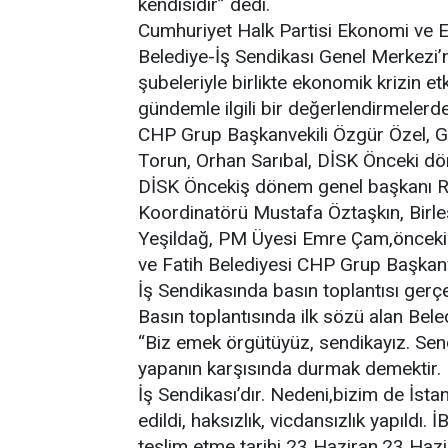
kendisidir” dedi.
Cumhuriyet Halk Partisi Ekonomi ve E
Belediye-İş Sendikası Genel Merkezi’n
şubeleriyle birlikte ekonomik krizin e
gündemle ilgili bir değerlendirmelerd
CHP Grup Başkanvekili Özgür Özel, Ge
Torun, Orhan Sarıbal, DİSK Önceki dön
DİSK Öncekiş dönem genel başkanı R
Koordinatörü Mustafa Öztaşkın, Birl
Yeşildağ, PM Üyesi Emre Çam,önceki 
ve Fatih Belediyesi CHP Grup Başkanv
İş Sendikasında basın toplantısı gerçe
Basın toplantısında ilk sözü alan Bel
“Biz emek örgütüyüz, sendikayız. Send
yapanın karşısında durmak demektir.
İş Sendikası’dır. Nedeni,bizim de İst
edildi, haksızlık, vicdansızlık yapıldı.
teslim etme tarihi 23 Haziran.23 Hazi