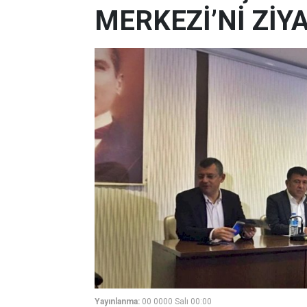
MERKEZİ’Nİ ZİY
Yayınlanma:
00 0000 Salı 00:00