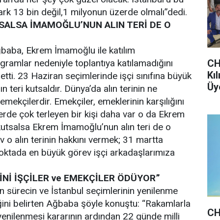
ark 13 bin değil,1 milyonun üzerde olmalı”dedi.
TSALSA İMAMOĞLU’NUN ALIN TERİ DE O
baba, Ekrem İmamoğlu ile katılım
CH
ogramlar nedeniyle toplantıya katılamadığını
Kı
letti. 23 Haziran seçimlerinde işçi sınıfına büyük
Üye
 teri kutsaldır. Dünya’da alın terinin ne
 emekçilerdir. Emekçiler, emeklerinin karşılığını
lerde çok terleyen bir kişi daha var o da Ekrem
 kutsalsa Ekrem İmamoğlu’nun alın teri de o
 o alın terinin hakkını vermek; 31 martta
noktada en büyük görev işçi arkadaşlarımıza
İNİ İŞÇİLER ve EMEKÇİLER ÖDÜYOR”
 sürecin ve İstanbul seçimlerinin yenilenme
diğini belirten Ağbaba şöyle konuştu: “Rakamlarla
CH
yenilenmesi kararının ardından 22 günde milli