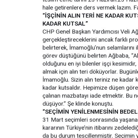
hale getirenlere ders vermek lazım. F
“İŞÇİNİN ALIN TERİ NE KADAR KU
KADAR KUTSAL”
CHP Genel Başkan Yardımcısı Veli Ağ
gerçekleştireceklerini ancak farklı pr
belirterek, İmamoğlu’nun selamlarını i
görev düştüğünü belirten Ağbaba, “Alın
olduğunu en iyi bilenler işçi kesimidir,
almak için alın teri döküyorlar. Bugün
İmamoğlu. Sizin alın teriniz ne kadar
kadar kutsaldır. Hepimize düşen görev
çalınan mazbatayı iade etmektir. Bu 
düşüyor.” Şe klinde konuştu.
“SEÇİMİN YENİLENMESİNİN BEDEL
31 Mart seçimleri sonrasında yaşanan
kararının Türkiye’nin itibarını zedele
da bu durum tescillenmiştir. Seçimin 