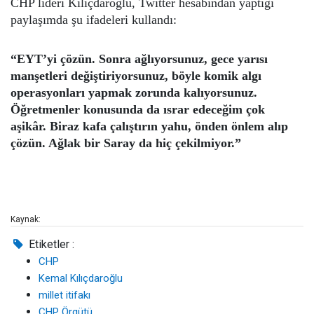
CHP lideri Kılıçdaroğlu, Twitter hesabından yaptığı
paylaşımda şu ifadeleri kullandı:
“EYT’yi çözün. Sonra ağlıyorsunuz, gece yarısı
manşetleri değiştiriyorsunuz, böyle komik algı
operasyonları yapmak zorunda kalıyorsunuz.
Öğretmenler konusunda da ısrar edeceğim çok
aşikâr. Biraz kafa çalıştırın yahu, önden önlem alıp
çözün. Ağlak bir Saray da hiç çekilmiyor.”
Kaynak:
Etiketler :
CHP
Kemal Kılıçdaroğlu
millet itifakı
CHP Örgütü