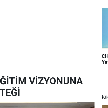
CH
Ya
 EĞİTİM VİZYONUNA
TEĞİ
Kü