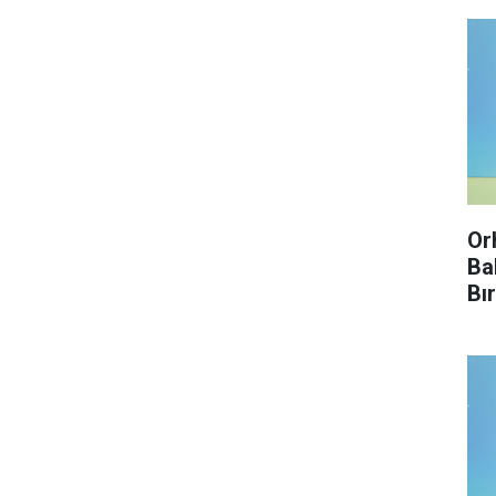
Or
Ba
Bı
Enf
Kır