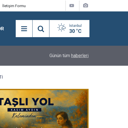
İletişim Formu
İstanbul
OR
30 °C
Rıfat Turuntay Nalbantoğlu: "Menderes Belediye
14:32
Günün tüm
haberleri
İhraç Talebiyle Disipline Sevk Edildi"
Tİ