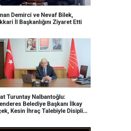
nan Demirci ve Nevaf Bilek,
kari İl Başkanlığını Ziyaret Etti
fat Turuntay Nalbantoğlu:
enderes Belediye Başkanı İlkay
çek, Kesin İhraç Talebiyle Disipline
vk Edildi"