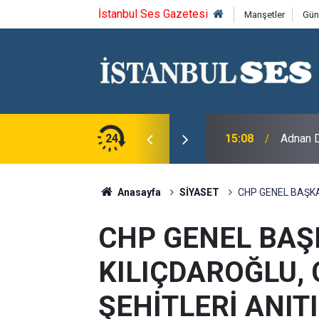
İstanbul Ses Gazetesi
Manşetler
Gün
24
15:08
Adnan D
Anasayfa
SİYASET
CHP GENEL BAŞKA
CHP GENEL BAŞ
KILIÇDAROĞLU,
ŞEHİTLERİ ANITI