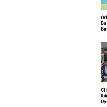
Or
Ba
Bı
Enf
Kır
CH
Kı
Üye