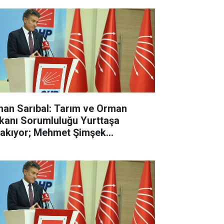
han Sarıbal: Tarım ve Orman
kanı Sorumluluğu Yurttaşa
rakıyor; Mehmet Şimşek
lasyonun Değil, Çiftçinin Belini
dı