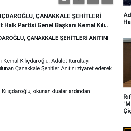
Ad
LIÇDAROĞLU, ÇANAKKALE ŞEHİTLERİ
Hak
Halk Partisi Genel Başkanı Kemal Kılı..
DAROĞLU, ÇANAKKALE ŞEHİTLERİ ANITINI
 Kemal Kılıçdaroğlu, Adalet Kurultayı
unan Çanakkale Şehitler Anıtını ziyaret ederek
 Kılıçdaroğlu, okunan dualar ardından
Rı
"M
Çi
Se