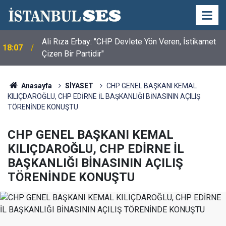
Ali Rıza Erbay: "CHP Devlete Yön Veren, İstikamet
18:07
Çizen Bir Partidir"
Yıldırım Kaya: "LGS'nin Kazananı Yine Eşitsizlik
17:56
Oldu"
Anasayfa
SİYASET
CHP GENEL BAŞKANI KEMAL
KILIÇDAROĞLU, CHP EDİRNE İL BAŞKANLIĞI BİNASININ AÇILIŞ
TÖRENİNDE KONUŞTU
CHP GENEL BAŞKANI KEMAL
KILIÇDAROĞLU, CHP EDİRNE İL
BAŞKANLIĞI BİNASININ AÇILIŞ
TÖRENİNDE KONUŞTU