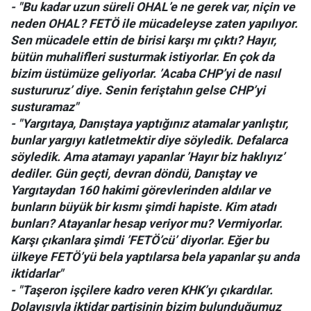
- "Bu kadar uzun süreli OHAL’e ne gerek var, niçin ve
neden OHAL? FETÖ ile mücadeleyse zaten yapılıyor.
Sen mücadele ettin de birisi karşı mı çıktı? Hayır,
bütün muhalifleri susturmak istiyorlar. En çok da
bizim üstümüze geliyorlar. ’Acaba CHP’yi de nasıl
sustururuz’ diye. Senin feriştahın gelse CHP’yi
susturamaz"
- "Yargıtaya, Danıştaya yaptığınız atamalar yanlıştır,
bunlar yargıyı katletmektir diye söyledik. Defalarca
söyledik. Ama atamayı yapanlar ’Hayır biz haklıyız’
dediler. Gün geçti, devran döndü, Danıştay ve
Yargıtaydan 160 hakimi görevlerinden aldılar ve
bunların büyük bir kısmı şimdi hapiste. Kim atadı
bunları? Atayanlar hesap veriyor mu? Vermiyorlar.
Karşı çıkanlara şimdi ’FETÖ’cü’ diyorlar. Eğer bu
ülkeye FETÖ’yü bela yaptılarsa bela yapanlar şu anda
iktidarlar"
- "Taşeron işçilere kadro veren KHK’yı çıkardılar.
Dolayısıyla iktidar partisinin bizim bulunduğumuz